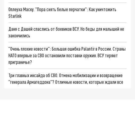
Оплеуха Маску. "Пора снять белые перчатки": Как уничтожить
Starlink
Даня с Дашей спаслись от боевиков ВСУ. Но беды для малышей не
закончились
"Очень плохие новости": Большая ошибка Palantir в России. Страны
НАТО впервые за СВО остановили поставки оружия. ВСУ теряют
приграничье?
Три главных инсайда об СВО. Отмена мобилизации и возвращение
"генерала Армагеддона"? Отличные новости, которые ждали все