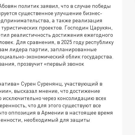
Абовян политик заявил, что в случае победы
ируется существенное улучшение бизнес-
редпринимательства, а также реализация
туристических проектов. Господин Царукян,
тил реалистичность достижения ежегодного
ловек. Для сравнения, в 2025 году республику
ловам лидера партии, запланированные
оциально-экономический облик государства.
ования, прозвучит «первый звонок
натива» Сурен Суренянц, участвующий в
ии», высказал мнение, что достижение
о исключительно через консолидацию всех
ренность, что для этого существуют все
что оппозиция в Армении в настоящее время
ченности, необходимый для защиты