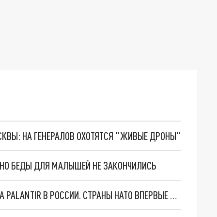
ОСКВЫ: НА ГЕНЕРАЛОВ ОХОТЯТСЯ "ЖИВЫЕ ДРОНЫ"
. НО БЕДЫ ДЛЯ МАЛЫШЕЙ НЕ ЗАКОНЧИЛИСЬ
"ОЧЕНЬ ПЛОХИЕ НОВОСТИ": БОЛЬШАЯ ОШИБКА PALANTIR В РОССИИ. СТРАНЫ НАТО ВПЕРВЫЕ ЗА СВО ОСТАНОВИЛИ ПОСТАВКИ ОРУЖИЯ. ВСУ ТЕРЯЮТ ПРИГРАНИЧЬЕ?