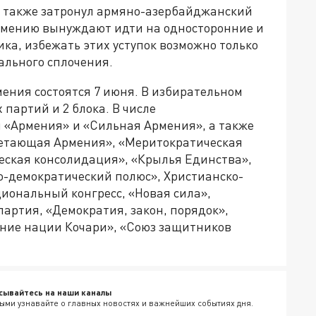
ц также затронул армяно-азербайджанский
Армению вынуждают идти на односторонние и
ка, избежать этих уступок возможно только
ального сплочения.
ения состоятся 7 июня. В избирательном
 партий и 2 блока. В числе
 «Армения» и «Сильная Армения», а также
ветающая Армения», «Меритократическая
ческая консолидация», «Крылья Единства»,
-демократический полюс», Христианско-
иональный конгресс, «Новая сила»,
партия, «Демократия, закон, порядок»,
ние нации Кочари», «Союз защитников
сывайтесь на наши каналы
ыми узнавайте о главных новостях и важнейших событиях дня.