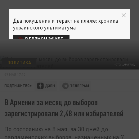
Два покушения и теракт на пляже: хроника
украинского ультиматума
В ПРЯМОМ ЭФИРЕ:
ПОЛИТИКА
ФОТО: ЦАРЬГРАД
09 МАЯ 17:10
ПОДПИШИТЕСЬ:
В Армении за месяц до выборов
зарегистрировали 2,48 млн избирателей
По состоянию на 8 мая, за 30 дней до
парламентских выборов, назначенных на 7