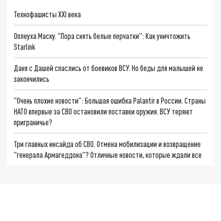
Технофашисты XXI века
Оплеуха Маску. "Пора снять белые перчатки": Как уничтожить
Starlink
Даня с Дашей спаслись от боевиков ВСУ. Но беды для малышей не
закончились
"Очень плохие новости": Большая ошибка Palantir в России. Страны
НАТО впервые за СВО остановили поставки оружия. ВСУ теряют
приграничье?
Три главных инсайда об СВО. Отмена мобилизации и возвращение
"генерала Армагеддона"? Отличные новости, которые ждали все