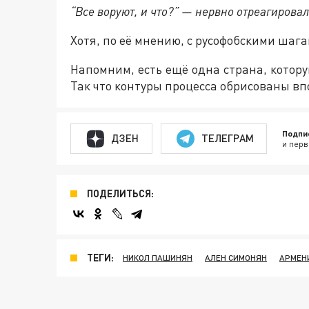
“Все воруют, и что?” — нервно отреагирова
Хотя, по её мнению, с русофобскими шаг
Напомним, есть ещё одна страна, котор
Так что контуры процесса обрисованы вп
Подпи
ДЗЕН
ТЕЛЕГРАМ
и перв
ПОДЕЛИТЬСЯ:
ТЕГИ:
НИКОЛ ПАШИНЯН
АЛЕН СИМОНЯН
АРМЕН