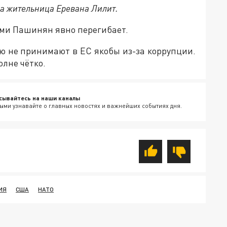
ла жительница Еревана Лилит.
ами Пашинян явно перегибает.
ую не принимают в ЕС якобы из-за коррупции.
олне чётко.
сывайтесь на наши каналы
ыми узнавайте о главных новостях и важнейших событиях дня.
ИЯ
США
НАТО