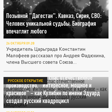
Позывной "Дагестан". Кавказ, Сирия, СВО:
Человек уникальной судьбы. Биография
впечатлит любого
26 ОКТЯБРЯ 09:28
Учредитель Царьграда Константин
Малофеев рассказал про Андрея Фадюхина,
члена Высшего совета Союза...
Кубанский новатор спас отечественное
РУССКОЕ ОТКРЫТИЕ
производство. "Интересное, мощное и
красивое" – как Кулибин по имени Эдуард
создал русский квадроцикл