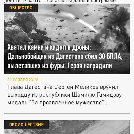
деньги. А за что? Все ответы даны в программе.
ОБЩЕСТВО
Хватал камни и кидал в дроны:
Дальнобойщик из Дагестана сбил 30 БПЛА,
вылетавших из фуры. Героя наградили
01 НОЯБРЯ 23:28
Глава Дагестана Сергей Меликов вручил
выходцу из республики Шамилю Гамидову
медаль "За проявленное мужество"....
ПРОИСШЕСТВИЯ