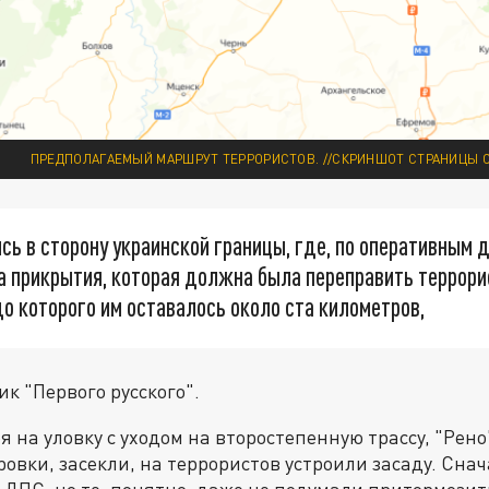
ПРЕДПОЛАГАЕМЫЙ МАРШРУТ ТЕРРОРИСТОВ. //СКРИНШОТ СТРАНИЦЫ С
сь в сторону украинской границы, где, по оперативным 
а прикрытия, которая должна была переправить террори
до которого им оставалось около ста километров,
к "Первого русского".
 на уловку с уходом на второстепенную трассу, "Рено
овки, засекли, на террористов устроили засаду. Сна