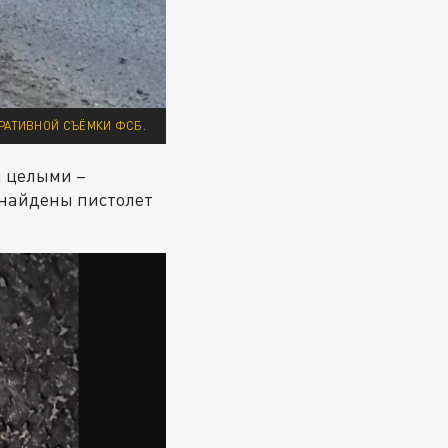
ЕРАТИВНОЙ СЪЁМКИ ФСБ.
и целыми –
е найдены пистолет