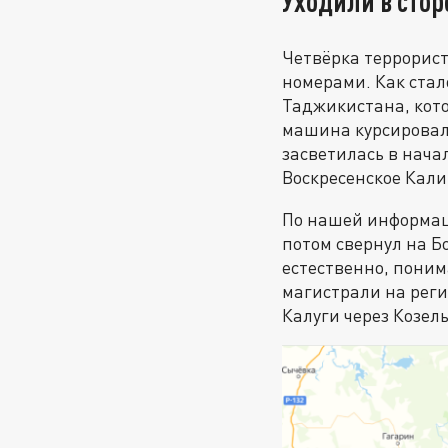
Уходили в сто
Четвёрка террорист
номерами. Как стал
Таджикистана, кото
машина курсировала
засветилась в нача
Воскресенское Кали
По нашей информаци
потом свернул на Б
естественно, понима
магистрали на реги
Калуги через Козель