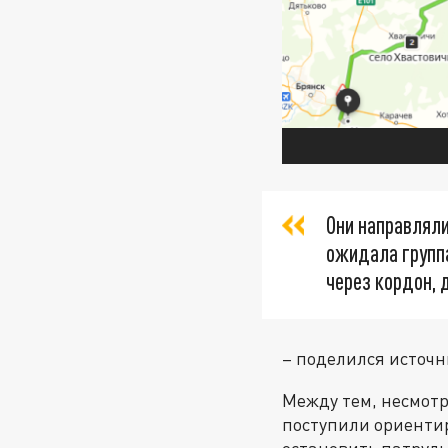
Они направляли
ожидала групп
через кордон, 
– поделился источни
Между тем, несмотря
поступили ориентир