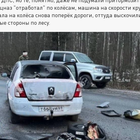
 ДПС, но те, понятно, даже не подумали притормозит
ецназ "отработал" по колёсам, машина на скорости кр
тала на колёса снова поперёк дороги, оттуда выскочи
ые стороны по лесу.