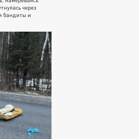
ь, намереваясь
утнулась через
ли бандиты и