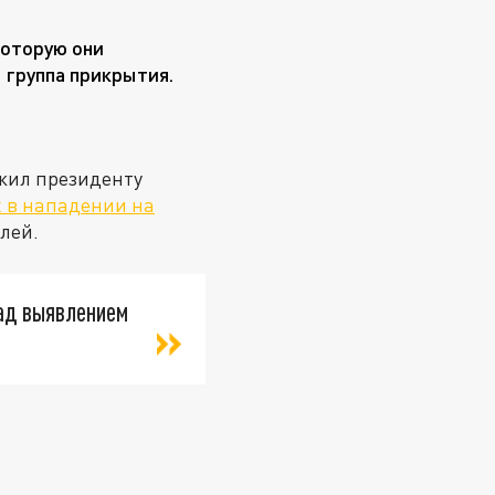
которую они
 группа прикрытия.
жил президенту
х в нападении на
лей.
над выявлением