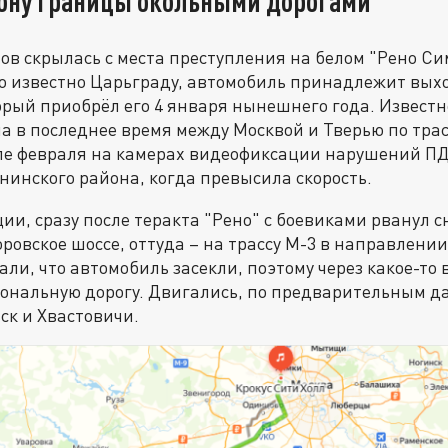
рону границы окольными дорогами
ов скрылась с места преступления на белом "Рено Си
о известно Царьграду, автомобиль принадлежит вых
рый приобрёл его 4 января нынешнего года. Известно
 в последнее время между Москвой и Тверью по трас
ле февраля на камерах видеофиксации нарушений ПД
нинского района, когда превысила скорость.
и, сразу после теракта "Рено" с боевиками рванул с
оровское шоссе, оттуда – на трассу М-3 в направлении
ли, что автомобиль засекли, поэтому через какое-то 
ональную дорогу. Двигались, по предварительным д
ск и Хвастовичи.