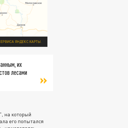
ЕРВИСА ЯНДЕКС.КАРТЫ.
данным, их
стов лесами
", на который
чала его попытался