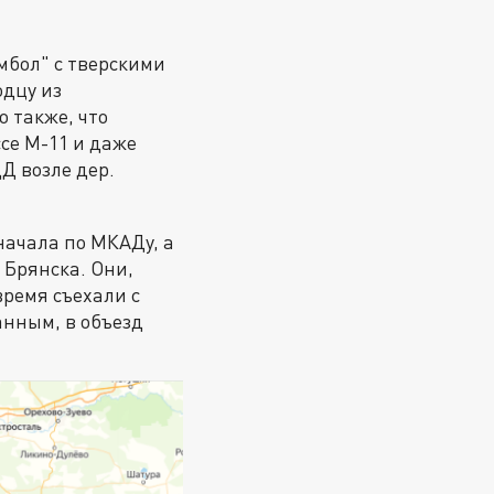
мбол" с тверскими
одцу из
 также, что
се М-11 и даже
Д возле дер.
начала по МКАДу, а
 Брянска. Они,
время съехали с
анным, в объезд