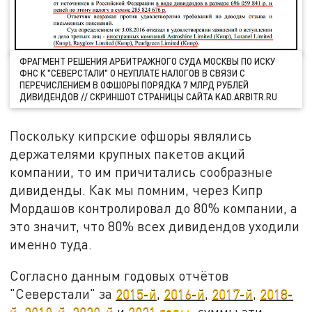
ФРАГМЕНТ РЕШЕНИЯ АРБИТРАЖНОГО СУДА МОСКВЫ ПО ИСКУ
ФНС К "СЕВЕРСТАЛИ" О НЕУПЛАТЕ НАЛОГОВ В СВЯЗИ С
ПЕРЕЧИСЛЕНИЕМ В ОФШОРЫ ПОРЯДКА 7 МЛРД РУБЛЕЙ
ДИВИДЕНДОВ // СКРИНШОТ СТРАНИЦЫ САЙТА KAD.ARBITR.RU
Поскольку кипрские офшоры являлись
держателями крупных пакетов акций
компании, то им причитались сообразные
дивиденды. Как мы помним, через Кипр
Мордашов контролировал до 80% компании, а
это значит, что 80% всех дивидендов уходили
именно туда.
Согласно данным годовых отчётов
"Северстали" за
2015-й
,
2016-й
,
2017-й
,
2018-
й
,
2019-й
,
2020-й
и
2021 годы
, суммы эти