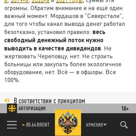
огромны. Обратим внимание и на ещё один
важный момент. Мордашов в "Северстали",
для того чтобы канал вывода денег работал
весь
безотказно, установил правило:
свободный денежный поток нужно
выводить в качестве дивидендов
. Не
жертвовать Череповцу, нет. Не строить
больницы или закупать более экологичное
оборудование, нет. Всё — в офшоры. Все
100%.
В соответствии с принципом
18+
вознаграждения акционеров "Северсталь"
АВТОРИЗАЦИЯ
стремится выплачивать дивиденды в
85.64 BRENT
АРМЕНИЯ
размере 100% квартального свободного