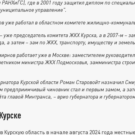
 РАНХиГС), где в 2001 году защитил диплом по специаль
муниципальное управление".
ов уже работал в областном комитете жилищно-коммуналь
– уже председатель комитета ЖКХ Курска, а в 2007-м – з
а, а затем – зам по ЖКХ, транспорту, имуществу и земе
Смирнов работает уже в Москве: заместителем руководит
ветником министра ЖКХ Подмосковья, замминистра строи
бернатора Курской области Роман Старовойт назначил См
ем предприимчивый чиновник стал и первым замом, а зате
та главой Минтранса, – врио губернатора и губернатором
Курске
в Курскую область в начале августа 2024 года местны