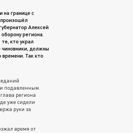
и на границе с
 произошёл
губернатор Алексей
 оборону региона.
те, кто украл
е чиновники, должны
 времени. Так кто
аседаний
 и подавленным.
-глава региона
где уже сидели
держа руки за
езжал время от