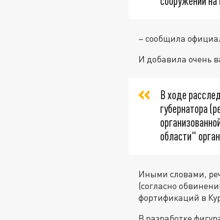
сооружений на 
– сообщила официа
И добавила очень в
В ходе рассле
губернатора (р
организованной
области" орга
Иными словами, ре
(согласно обвинени
фортификаций в Кур
В разработке фигу