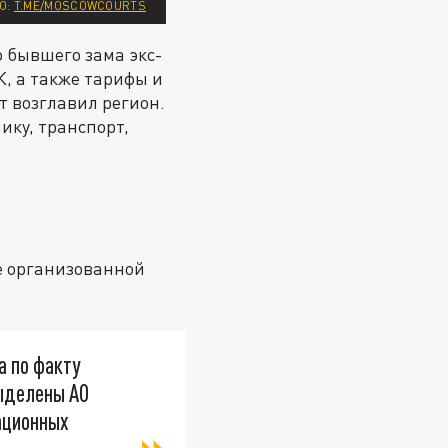
О:
T.ME/MOSCOWCOURTS
 бывшего зама экс-
К, а также тарифы и
т возглавил регион.
ику, транспорт,
е организованной
а по факту
выделены АО
ационных