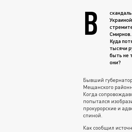
В
скандаль
Украиной
стремите
Смирнов.
Куда пот
тысячи р
быть не 
они?
Бывший губернатор 
Мещанского районн
Когда сопровождавш
попытался изобрази
прокурорские и адво
спиной.
Как сообщил источн