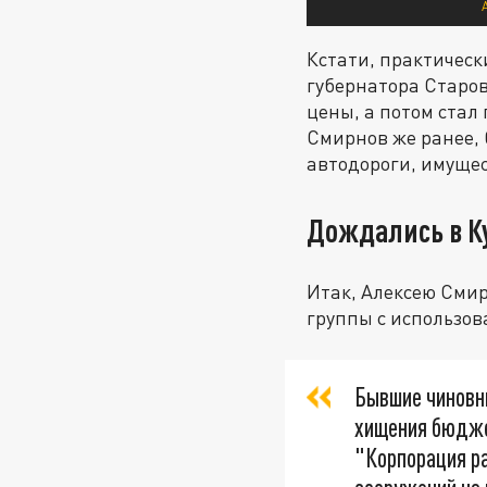
Кстати, практичес
губернатора Старов
цены, а потом стал
Смирнов же ранее, 
автодороги, имущес
Дождались в К
Итак, Алексею Сми
группы с использо
Бывшие чиновн
хищения бюдже
"Корпорация р