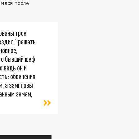
лился после
тованы трое
 ездил "решать
сновное,
его бывший шеф
о ведь он и
сть: обвинения
м, а замглавы
ванным замам,