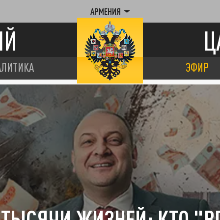
АРМЕНИЯ
ИЙ
Ц
АЛИТИКА
ЭФИР
 ТЫСЯЧИ ЖИЗНЕЙ: КТО "В