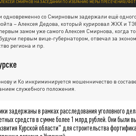
АЛЕКСЕЙ СМИРНОВ НА ЗАСЕДАНИИ ПО ИЗБРАНИЮ МЕРЫ ПРЕСЕЧЕНИЯ//ФОТ
ки одновременно со Смирновым задержали ещё одного
ойта – Алексея Дедова, который курировал ЖКХ и ТЭ
 первым замом уже самого Алексея Смирнова, когда то
будучи первым вице-губернатором, отвечал за эконом
тво региона и пр.
урске
рнову и Ко инкриминируется мошенничество в состав
ванием служебного положения.
ики задержаны в рамках расследования уголовного дел
тных средств в сумме более 1 млрд рублей. Они были 
азвития Курской области" для строительства фортифик