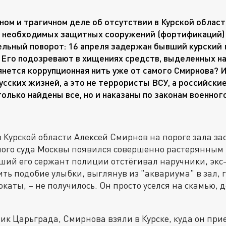
ном и трагичном деле об отсутствии в Курской област
 необходимых защитных сооружений (фортификаций)
льный поворот: 16 апреля задержан бывший курский 
 Его подозревают в хищениях средств, выделенных на
янется коррупционная нить уже от самого Смирнова? И 
усских жизней, а это не террористы ВСУ, а российски
только найдены все, но и наказаны по законам военного
Курской области Алексей Смирнов на пороге зала з
ого суда Москвы появился совершенно растерянным
ий его сержант полиции отстёгивал наручники, экс
ть подобие улыбки, выглянув из "аквариума" в зал, 
каты, – не получилось. Он просто уселся на скамью, 
ик Царьграда, Смирнова взяли в Курске, куда он при