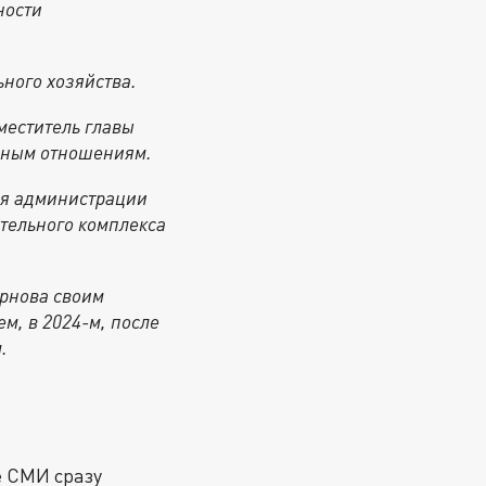
ности
ного хозяйства.
аместитель главы
льным отношениям.
еля администрации
тельного комплекса
ирнова своим
м, в 2024-м, после
.
е СМИ сразу