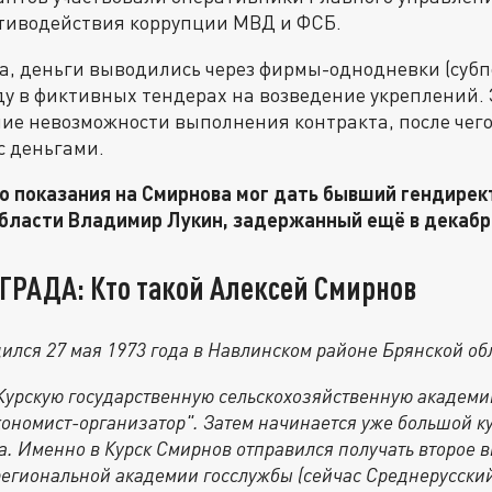
отиводействия коррупции МВД и ФСБ.
а, деньги выводились через фирмы-однодневки (суб
у в фиктивных тендерах на возведение укреплений.
ние невозможности выполнения контракта, после чег
с деньгами.
то показания на Смирнова мог дать бывший гендире
области Владимир Лукин, задержанный ещё в декабре
ГРАДА: Кто такой Алексей Смирнов
ился 27 мая 1973 года в Навлинском районе Брянской об
 Курскую государственную сельскохозяйственную академи
кономист-организатор". Затем начинается уже большой к
. Именно в Курск Смирнов отправился получать второе 
егиональной академии госслужбы (сейчас Среднерусский