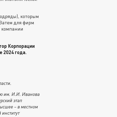
подряды), которым
 Затем для фирм
о компании
ктор Корпорации
 2024 года.
ласти.
ю им. И.И. Иванова
урский этап
высшее – в местном
 институт