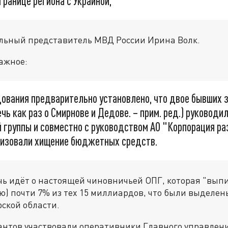
границе региона с Украиной,
льный представитель МВД России Ирина Волк.
ажное:
дования предварительно установлено, что двое бывших 
ечь как раз о Смирнове и Дедове. – прим. ред.) руководи
 группы и совместно с руководством АО "Корпорация ра
низовали хищение бюджетных средств.
чь идёт о настоящей чиновничьей ОПГ, которая "вып
ю) почти 7% из тех 15 миллиардов, что были выделен
ской области.
рантов участвовали оперативники Главного управлен