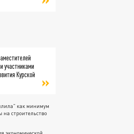
заместителей
ли участниками
звития Курской
илила" как минимум
ы на строительство
ия экономической