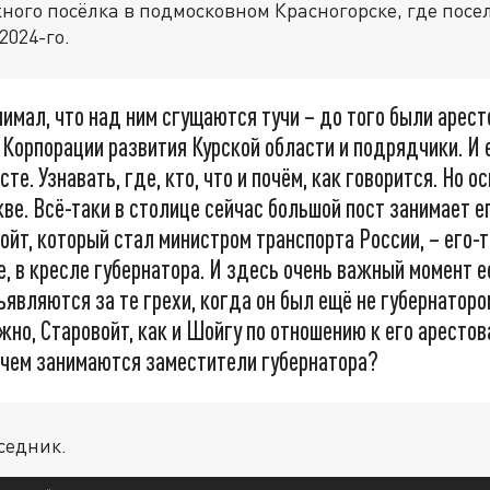
ного посёлка в подмосковном Красногорске, где посе
2024-го.
онимал, что над ним сгущаются тучи – до того были арес
Корпорации развития Курской области и подрядчики. И
те. Узнавать, где, кто, что и почём, как говорится. Но о
кве. Всё-таки в столице сейчас большой пост занимает 
ойт, который стал министром транспорта России, – его-т
е, в кресле губернатора. И здесь очень важный момент е
являются за те грехи, когда он был ещё не губернаторо
жно, Старовойт, как и Шойгу по отношению к его аресто
, чем занимаются заместители губернатора?
седник.