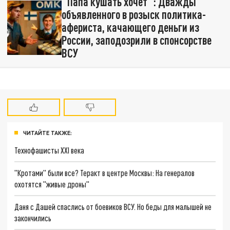
"Папа кушать хочет": Дважды
объявленного в розыск политика-
афериста, качающего деньги из
России, заподозрили в спонсорстве
ВСУ
ЧИТАЙТЕ ТАКЖЕ:
Технофашисты XXI века
"Кротами" были все? Теракт в центре Москвы: На генералов
охотятся "живые дроны"
Даня с Дашей спаслись от боевиков ВСУ. Но беды для малышей не
закончились