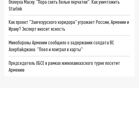
Оплеуха Маску. "Пора снять белые перчатки": Как уничтожить
Starlink
Как проект "Зангезурского коридора" угрожает России, Армении и
Ирану? Эксперт вносит ясность
Минобороны Армении сообщило о задержании солдата ВС
Азербайджана: "Поел и поиграл в карты"
Председатель ОБСЕ в рамках южнокавказского турне посетит
Армению