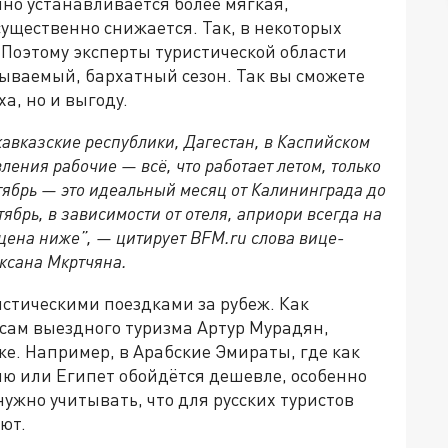
чно устанавливается более мягкая,
существенно снижается. Так, в некоторых
 Поэтому эксперты туристической области
зываемый, бархатный сезон. Так вы сможете
а, но и выгоду.
кавказские республики, Дагестан, в Каспийском
ления рабочие — всё, что работает летом, только
тябрь — это идеальный месяц от Калининграда до
ябрь, в зависимости от отеля, априори всегда на
цена ниже”, — цитирует BFM.ru слова вице-
ексана Мкртчяна.
истическими поездками за рубеж. Как
сам выездного туризма Артур Мурадян,
же. Например, в Арабские Эмираты, где как
цию или Египет обойдётся дешевле, особенно
нужно учитывать, что для русских туристов
лют.