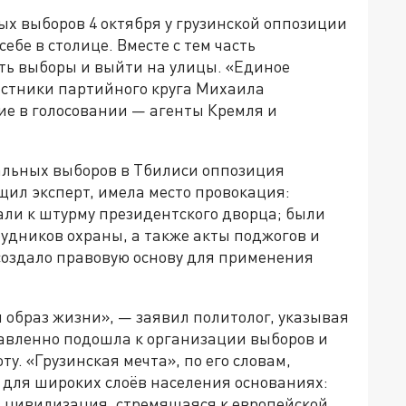
х выборов 4 октября у грузинской оппозиции
бе в столице. Вместе с тем часть
ть выборы и выйти на улицы. «Единое
стники партийного круга Михаила
е в голосовании — агенты Кремля и
альных выборов в Тбилиси оппозиция
щил эксперт, имела место провокация:
али к штурму президентского дворца; были
удников охраны, а также акты поджогов и
создало правовую основу для применения
й образ жизни», — заявил политолог, указывая
равленно подошла к организации выборов и
у. «Грузинская мечта», по его словам,
для широких слоёв населения основаниях:
 цивилизация, стремящаяся к европейской