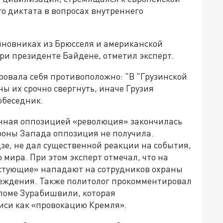
о диктата в вопросах внутреннего
чиновниках из Брюсселя и американской
и президенте Байдене, отметил эксперт.
ровала себя противоположно: "В "Грузинской
ы их срочно свергнуть, иначе Грузия
обеседник.
ленная оппозицией «революция» закончилась
роны Запада оппозиция не получила.
зе, не дал существенной реакции на события,
мира. При этом эксперт отмечал, что на
естующие» нападают на сотрудников охраны
реждения. Также политолог прокомментировал
ломе Зурабишвили, которая
иси как «провокацию Кремля».