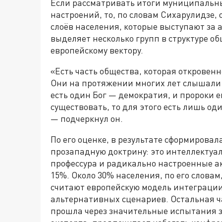
Если рассматривать итоги муниципальн
настроений, то, по словам Сихарулидзе,
слоёв населения, которые выступают за 
выделяет несколько групп в структуре о
европейскому вектору.
«Есть часть общества, которая откровен
Они на протяжении многих лет слышали —
есть один Бог — демократия, и пророки е
существовать, то для этого есть лишь од
— подчеркнул он.
По его оценке, в результате сформирова
прозападную доктрину: это интеллектуа
профессура и радикально настроенные ак
15%. Около 30% населения, по его слова
считают европейскую модель интеграци
альтернативных сценариев. Остальная ч
прошла через значительные испытания за