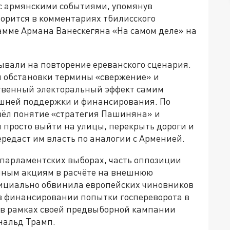
 с армянскими событиями, упомянув
орится в комментариях тбилисского
амме Армана Ванескегяна «На самом деле» на
вали на повторение ереванского сценария.
 обстановки термины «свержение» и
ственный электоральный эффект самим
шней поддержки и финансирования. По
вёл понятие «стратегия Пашиняна» и
 просто выйти на улицы, перекрыть дороги и
ередаст им власть по аналогии с Арменией.
 парламентских выборах, часть оппозиции
ичным акциям в расчёте на внешнюю
фициально обвинила европейских чиновников
в финансировании попытки госпереворота в
м в рамках своей предвыборной кампании
нальд Трамп.