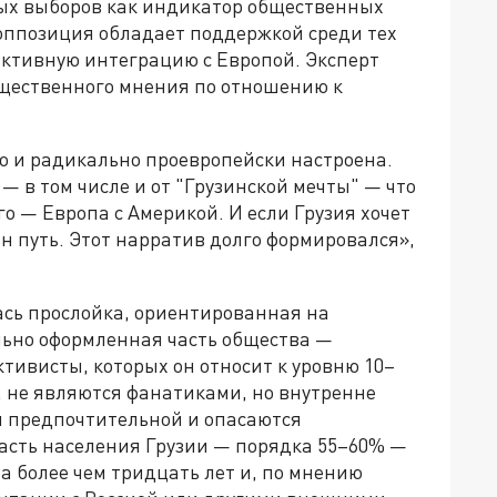
ых выборов как индикатор общественных
 оппозиция обладает поддержкой среди тех
активную интеграцию с Европой. Эксперт
бщественного мнения по отношению к
но и радикально проевропейски настроена.
 в том числе и от "Грузинской мечты" — что
го — Европа с Америкой. И если Грузия хочет
ин путь. Этот нарратив долго формировался»,
лась прослойка, ориентированная на
льно оформленная часть общества —
тивисты, которых он относит к уровню 10–
м, не являются фанатиками, но внутренне
и предпочтительной и опасаются
асть населения Грузии — порядка 55–60% —
 более чем тридцать лет и, по мнению