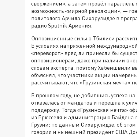
свержением», а затем провёл параллель
возможность «мирной революции», — гов
политолога Арчила Сихарулидзе в прогр
радио Sputnik Армения.
Оппозиционные силы в Тбилиси рассчиты
В условиях напряжённой международной
«переворот» вряд ли принесли бы суще
оппозиционерам, даже при наличии вне
словам эксперта, поэтому Хабеишвили в
объяснял, что участники акции намерены
рассчитывают, что «Грузинская мечта» п
В прошлом году, не добившись успеха на
отказалась от мандатов и перешла к ул
поддержку. Тогда «Грузинская мечта» о
из Брюсселя и администрацию Байдена 
Грузии; по данным Сихарулидзе, об это
говорил и нынешний президент США До