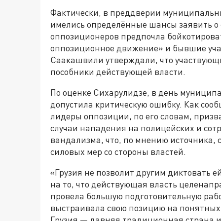
Фактически, в преддверии муниципальны
имелись определённые шансы заявить о се
оппозиционеров предпочла бойкотирова
оппозиционное движение» и бывшие уча
Саакашвили утверждали, что участвующи
пособники действующей власти.
По оценке Сихарулидзе, в день муницип
допустила критическую ошибку. Как сооб
лидеры оппозиции, по его словам, призв
случаи нападения на полицейских и сотр
вандализма, что, по мнению источника, 
силовых мер со стороны властей.
«Грузия не позволит другим диктовать е
на то, что действующая власть целенап
провела большую подготовительную работ
выстраивала свою позицию на понятных 
Грузия — давняя традиционная страна и