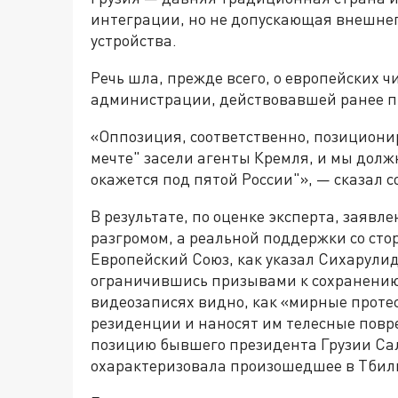
интеграции, но не допускающая внешнег
устройства.
Речь шла, прежде всего, о европейских 
администрации, действовавшей ранее пр
«Оппозиция, соответственно, позициони
мечте" засели агенты Кремля, и мы должн
окажется под пятой России"», — сказал с
В результате, по оценке эксперта, заяв
разгромом, а реальной поддержки со сто
Европейский Союз, как указал Сихарулид
ограничившись призывами к сохранению 
видеозаписях видно, как «мирные прот
резиденции и наносят им телесные пов
позицию бывшего президента Грузии Са
охарактеризовала произошедшее в Тбил