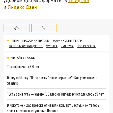
удобном для вас формате: в
Telegram
и
Яндекс.Дзен
ТЕГИ:
ТЕОДОР КУРЕНТЗИС
МАРИИНСКИЙ ТЕАТР
ФАБИО МАСТРАНДЖЕЛО
МУЗЫКА
КУЛЬТУРА
НОВАЯ ОПЕРА
ЧИТАЙТЕ ТАКЖЕ:
Технофашисты XXI века
Оплеуха Маску. "Пора снять белые перчатки": Как уничтожить
Starlink
"Есть один путь — наверх": Валерию Кипелову исполнилось 65 лет
В Иркутске и Хабаровске отменили концерт Басты, и он теперь
зовёт всех на выступление Ноггано