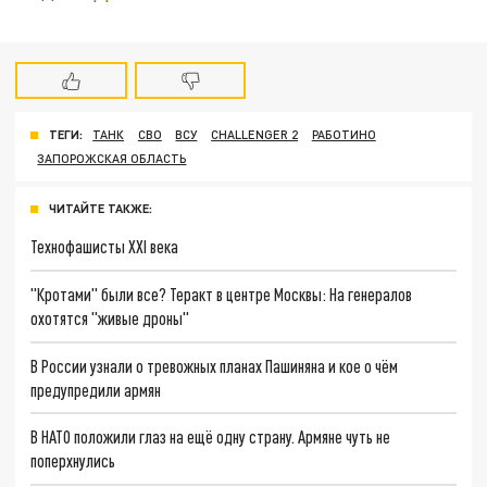
ТЕГИ:
ТАНК
СВО
ВСУ
CHALLENGER 2
РАБОТИНО
ЗАПОРОЖСКАЯ ОБЛАСТЬ
ЧИТАЙТЕ ТАКЖЕ:
Технофашисты XXI века
"Кротами" были все? Теракт в центре Москвы: На генералов
охотятся "живые дроны"
В России узнали о тревожных планах Пашиняна и кое о чём
предупредили армян
В НАТО положили глаз на ещё одну страну. Армяне чуть не
поперхнулись