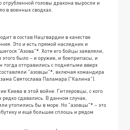
о отрубленной головы дракона выросли и
ало в военных сводках.
одит в состав Нацгвардии в качестве
ния. Это и есть прямой наследник и
шегося "Азова"*. Хотя его бойцы заявляли,
я этого было – и оружие, и боеприпасы, и
лен тогда отправились с поднятыми вверх
0 составляли "азовцы"*, включая командира
о зама Святослава Паламара ("Калина").
ие Киева в этой войне. Гитлеровцы, с кого
н редко сдавались. В данном случае,
ли утопились бы в море. Но "азовцы"* – это
ибутику и ещё большее сплошь и рядом