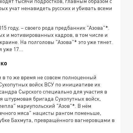
ходят тысячи подростков, главным образом с
орых учат ненавидеть русских и убивать всеми
15 году, – своего рода предбанник "Азова"*.
х и мотивированных кадров, в том числе и
раине. На полголовы "Азова"* это уже тянет.
ня уже 17…
лко
 в то же время не совсем полноценный
 Сухопутных войск ВСУ по инициативе их
андра Сырского специально для участия в
ная штурмовая бригада Сухопутных войск,
пепла" мариупольский "Азов"*. В нём
шечного мяса" нацисты рангом поменьше,
рубке Бахмута, превращённого вагнеровцами в