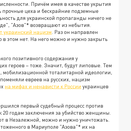
численности. Причём имея в качестве укрытия
ь прочные цеха и бескрайние подземные
льность для украинской пропаганды ничего не
нде", "Азов"* возвращают из небытия.
ит украинский нацизм
. Раз он направлен
о в этом нет. На него можно и нужно закрыть
акого позитивного содержания у
их героев – тоже. Значит, будут липовые. Тем
ы", мобилизационной тоталитарной идеологии,
о поменяли евреев на русских, нацизм
ых
на мифах и ненависти к России
украинцев
вершился первый судебный процесс против
 к 20 годам заключения за убийство женщины.
ают в Незалежной, можно и нужно уничтожать.
чтоженного в Мариуполе "Азова"* их на