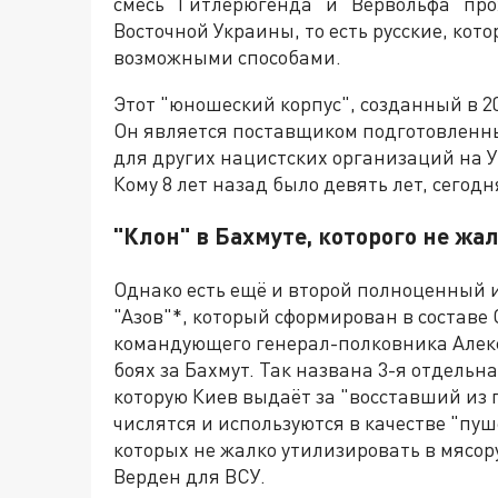
смесь "Гитлерюгенда" и "Вервольфа" про
Восточной Украины, то есть русские, кот
возможными способами.
Этот "юношеский корпус", созданный в 20
Он является поставщиком подготовленны
для других нацистских организаций на Ук
Кому 8 лет назад было девять лет, сегод
"Клон" в Бахмуте, которого не жа
Однако есть ещё и второй полноценный и
"Азов"*, который сформирован в составе
командующего генерал-полковника Алекс
боях за Бахмут. Так названа 3-я отдель
которую Киев выдаёт за "восставший из 
числятся и используются в качестве "пу
которых не жалко утилизировать в мясо
Верден для ВСУ.