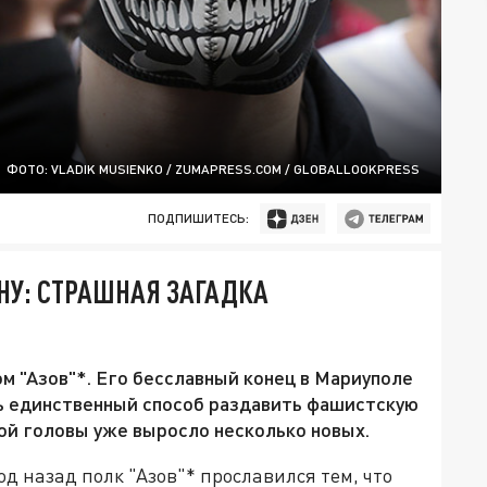
ФОТО: VLADIK MUSIENKO / ZUMAPRESS.COM / GLOBALLOOKPRESS
ПОДПИШИТЕСЬ:
НУ: СТРАШНАЯ ЗАГАДКА
м "Азов"*. Его бесславный конец в Мариуполе
сть единственный способ раздавить фашистскую
ной головы уже выросло несколько новых.
 назад полк "Азов"* прославился тем, что