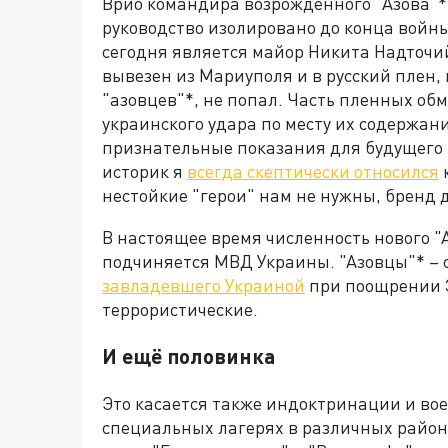
Врио командира возрождённого "Азова"* 
руководство изолировано до конца войны
сегодня является майор Никита Надточи
вывезен из Мариуполя и в русский плен, 
"азовцев"*, не попал. Часть пленных об
украинского удара по месту их содержани
признательные показания для будущего н
историк я
всегда скептически относился
к
нестойкие "герои" нам не нужны, бренд 
В настоящее время численность нового "Аз
подчиняется МВД Украины. "Азовцы"* – с
завладевшего Украиной
при поощрении З
террористические.
И ещё половинка
Это касается также индоктринации и вое
специальных лагерях в различных района