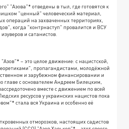
о" "Азова"* отведены в тыл, где готовятся к
слишком "ценный" человеческий материал,
ых операций на захваченных территориях,
ов", когда "контрнаступ" провалится и ВСУ
 изуверов и сатанистов.
 "Азов"* – это целое движение: с нацистской,
"теоретиками", пропагандистами, молодёжной
рственном и зарубежном финансировании и
во главе с основателем Андреем Билецким,
 рассредоточено вместе с движением по всей
 Людских ресурсов у украинских нацистов пока
овом"* стала вся Украина и особенно её
 откровенных отморозков, настоящих садистов
ераций (ССО) "Азов Харьков"* – этот своего