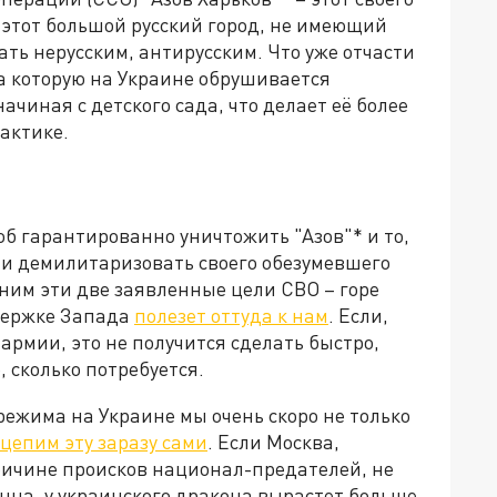
ы этот большой русский город, не имеющий
ать нерусским, антирусским. Что уже отчасти
на которую на Украине обрушивается
 начиная с детского сада, что делает её более
актике.
об гарантированно уничтожить "Азов"* и то,
 и демилитаризовать своего обезумевшего
ним эти две заявленные цели СВО – горе
ддержке Запада
полезет оттуда к нам
. Если,
рмии, это не получится сделать быстро,
, сколько потребуется.
режима на Украине мы очень скоро не только
цепим эту заразу сами
. Если Москва,
ичине происков национал-предателей, не
нца, у украинского дракона вырастет больше