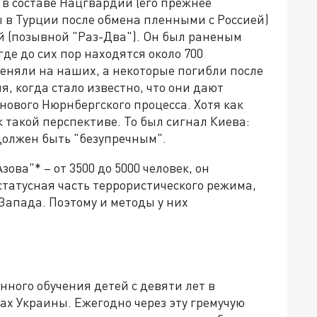
в составе Нацгвардии (его прежнее
 в Турции после обмена пленными с Россией)
й (позывной "Раз-Два"). Он был раненым
где до сих пор находятся около 700
меняли на наших, а некоторые погибли после
я, когда стало известно, что они дают
ового Нюрнбергского процесса. Хотя как
 такой перспективе. То был сигнал Киева:
должен быть "безупречным".
ова"* – от 3500 до 5000 человек, он
татусная часть террористического режима,
апада. Поэтому и методы у них
нного обучения детей с девяти лет в
х Украины. Ежегодно через эту гремучую