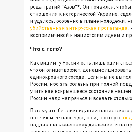
рода третий "Азов"*. Он появился, чтоб
отношения к исторической Украине, сдел
и удалось, особенно в плане молодёжи, 
убийственная антирусская пропаганда
,
восприимчивой к нацистским идеям и пр
Что с того?
Как видим, у России есть лишь один спос
что он олицетворяет: денацифицировать
единокровного соседа. Если мы не выпол
России, ибо эта болезнь при полной по
учитывая вскрывшееся состояние нашей а
России надо напрячься и воевать столько
Потому что без ликвидации нацистского 
потеряем её навсегда, но и, повторю,
под
поддавшись внешнему давлению и по пр
доведёт эту болезненную операцию до ко