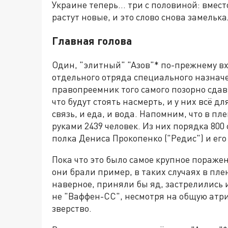
Украине теперь… три с половиной: вмест
растут новые, и это слово снова замельк
Главная голова
Один, "элитный" "Азов"* по-прежнему вх
отдельного отряда специального назначе
правопреемник того самого позорно сдав
что будут стоять насмерть, и у них всё дл
связь, и еда, и вода. Напомним, что в п
руками 2439 человек. Из них порядка 80
полка Дениса Прокопенко ("Редис") и ег
Пока что это было самое крупное поражен
они брали пример, в таких случаях в пле
наверное, приняли бы яд, застрелились и
не "Ваффен-СС", несмотря на общую атр
зверство.