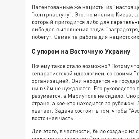
Патентованные же нацисты из "настоящег
"контрнаступу". Это, по мнению Киева, 
который пригодится либо для карательн
либо для выполнения задач "заградотряд
побегут. Самая та работа для нацистских
С упором на Восточную Украину
Почему такое стало возможно? Потому что
сепаратистской идеологией, со своими 
организацией. Они находятся на госуда
ни в чём не нуждаются. Его руководство 
разумеется, в Мариуполе не сидело. Оно
стране, а кое-кто находится за рубежом.
хватает. Задача состоит в том, чтобы "Аз
восточная часть.
Для этого, в частности, было создано из
новое подразделение Сил специальных оп