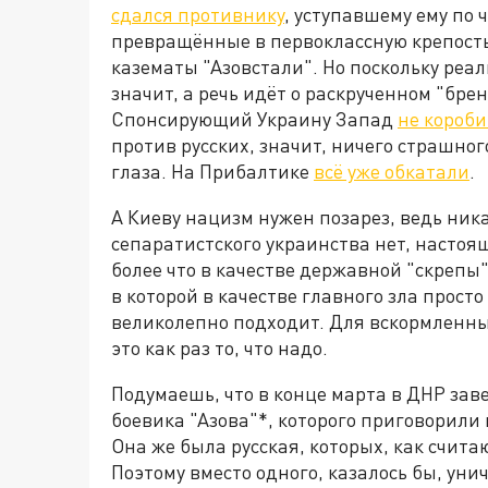
сдался противнику
, уступавшему ему по 
превращённые в первоклассную крепост
казематы "Азовстали". Но поскольку реа
значит, а речь идёт о раскрученном "бре
Спонсирующий Украину Запад
не короб
против русских, значит, ничего страшног
глаза. На Прибалтике
всё уже обкатали
.
А Киеву нацизм нужен позарез, ведь ник
сепаратистского украинства нет, настоящ
более что в качестве державной "скреп
в которой в качестве главного зла прост
великолепно подходит. Для вскормленн
это как раз то, что надо.
Подумаешь, что в конце марта в ДНР за
боевика "Азова"*, которого приговорили
Она же была русская, которых, как счит
Поэтому вместо одного, казалось бы, уни