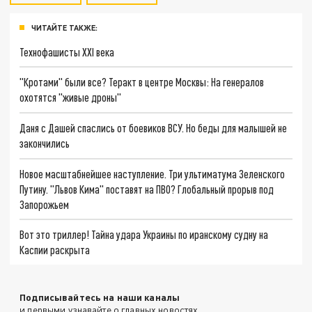
ЧИТАЙТЕ ТАКЖЕ:
Технофашисты XXI века
"Кротами" были все? Теракт в центре Москвы: На генералов
охотятся "живые дроны"
Даня с Дашей спаслись от боевиков ВСУ. Но беды для малышей не
закончились
Новое масштабнейшее наступление. Три ультиматума Зеленского
Путину. "Львов Кима" поставят на ПВО? Глобальный прорыв под
Запорожьем
Вот это триллер! Тайна удара Украины по иранскому судну на
Каспии раскрыта
Подписывайтесь на наши каналы
и первыми узнавайте о главных новостях