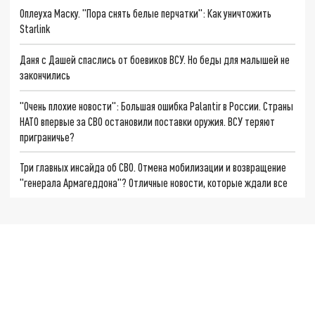
Оплеуха Маску. "Пора снять белые перчатки": Как уничтожить
Starlink
Даня с Дашей спаслись от боевиков ВСУ. Но беды для малышей не
закончились
"Очень плохие новости": Большая ошибка Palantir в России. Страны
НАТО впервые за СВО остановили поставки оружия. ВСУ теряют
приграничье?
Три главных инсайда об СВО. Отмена мобилизации и возвращение
"генерала Армагеддона"? Отличные новости, которые ждали все