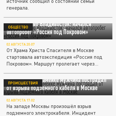
источник сообщил о состоянии семьи
генерала.
Из Москвы во Владивосток: начался
ОБЩЕСТВО
автопробег «Россия под Покровом»
02 АВГУСТА 20:07
От Храма Христа Спасителя в Москве
стартовала автоэкспедиция «Россия под
Покровом». Маршрут пролегает через...
Сидевший на скамейке мужчина пострадал
ПРОИСШЕСТВИЯ
от взрыва подземного кабеля в Москве
02 АВГУСТА 17:02
На западе Москвы произошёл взрыв
подземного электрокабеля. Инцидент