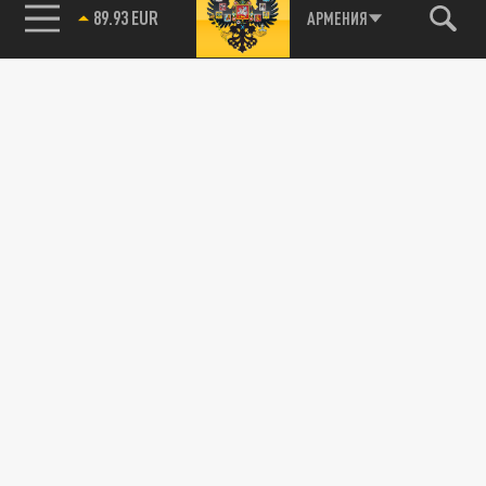
85.64 BRENT
АРМЕНИЯ
Рубио: США хотят вернуть Москву и Киев к
переговорам
01 АВГУСТА 18:15
Госсекретарь США Марко Рубио в эфире
Fox News рассказал о планах Вашингтона
содействовать возобновлению...
ПРОИСШЕСТВИЯ