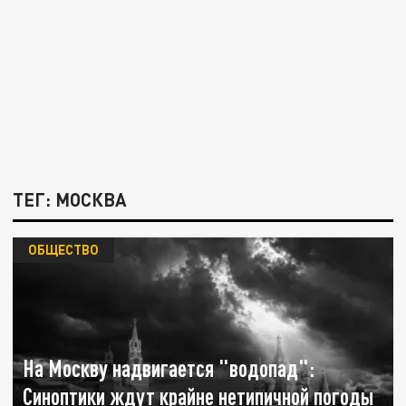
ТЕГ: МОСКВА
ОБЩЕСТВО
На Москву надвигается "водопад":
Синоптики ждут крайне нетипичной погоды