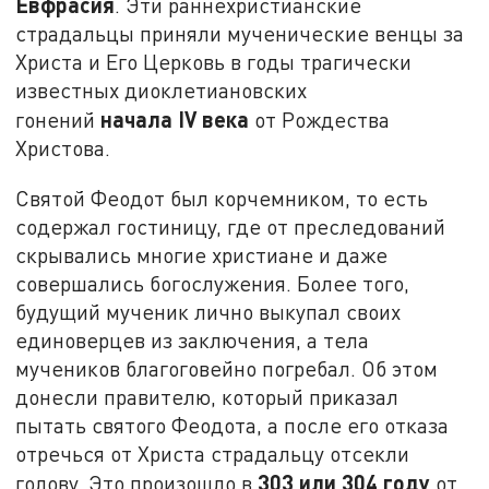
Евфрасия
. Эти раннехристианские
страдальцы приняли мученические венцы за
Христа и Его Церковь в годы трагически
известных диоклетиановских
начала
IV
века
гонений
от Рождества
Христова.
Святой Феодот был корчемником, то есть
содержал гостиницу, где от преследований
скрывались многие христиане и даже
совершались богослужения. Более того,
будущий мученик лично выкупал своих
единоверцев из заключения, а тела
мучеников благоговейно погребал. Об этом
донесли правителю, который приказал
пытать святого Феодота, а после его отказа
отречься от Христа страдальцу отсекли
303 или 304 году
голову. Это произошло в
от