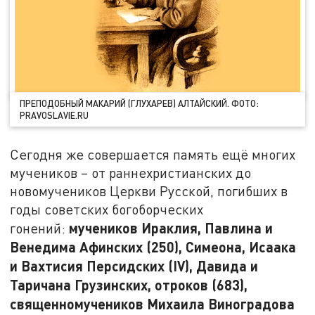
ПРЕПОДОБНЫЙ МАКАРИЙ (ГЛУХАРЕВ) АЛТАЙСКИЙ. ФОТО:
PRAVOSLAVIE.RU
Сегодня же совершается память ещё многих
мучеников – от раннехристианских до
новомучеников Церкви Русской, погибших в
годы советских богоборческих
мучеников Ираклия, Павлина и
гонений:
Венедима Афинских (250), Симеона, Исаака
и Вахтисия Персидских (IV), Давида и
Таричана Грузинских, отроков (683),
священномучеников Михаила Виноградова