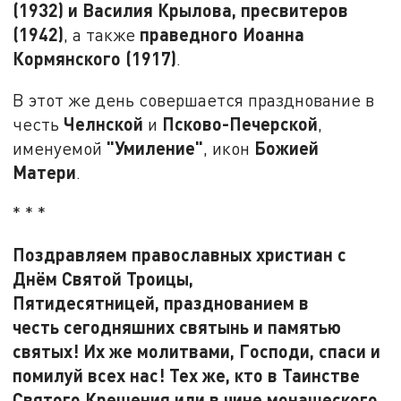
(1932) и Василия Крылова, пресвитеров
(1942)
праведного Иоанна
, а также
Кормянского (1917)
.
В этот же день совершается празднование в
Челнской
Псково-Печерской
честь
и
,
"Умиление"
Божией
именуемой
, икон
Матери
.
* * *
Поздравляем православных христиан с
Днём Святой Троицы,
Пятидесятницей, празднованием в
честь сегодняшних святынь и памятью
святых! Их же молитвами, Господи, спаси и
помилуй всех нас! Тех же, кто в Таинстве
Святого Крещения или в чине монашеского