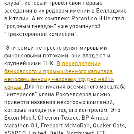
клуба", который провёл свои первые
заседания в их родовом имении в Белладжио
в Италии. А их комплекс Pocantico Hills стал
"родовым гнездом" уже упомянутой
"Трёхсторонней комиссии".
Эти семьи не просто рулят мировыми
финансовыми потоками, они владеют и
крупнейшими ТНК.
В переплетении
банковского и промышленного капитала
непосвященному человеку трудно найти
концы.
Для понимания всемирного масштаба
"интересов" клана Рокфеллеров можно
привести названия некоторых компаний,
которые находятся под его контролем. Это
Exxon Mobil, Chevron Texaco, BP Amoco,
Marathon Oil, Freeport McMoRan, Quaker Oats,
ASARCO, United, Delta, Northwest, ITT,