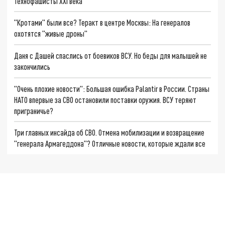
Технофашисты XXI века
"Кротами" были все? Теракт в центре Москвы: На генералов
охотятся "живые дроны"
Даня с Дашей спаслись от боевиков ВСУ. Но беды для малышей не
закончились
"Очень плохие новости": Большая ошибка Palantir в России. Страны
НАТО впервые за СВО остановили поставки оружия. ВСУ теряют
приграничье?
Три главных инсайда об СВО. Отмена мобилизации и возвращение
"генерала Армагеддона"? Отличные новости, которые ждали все