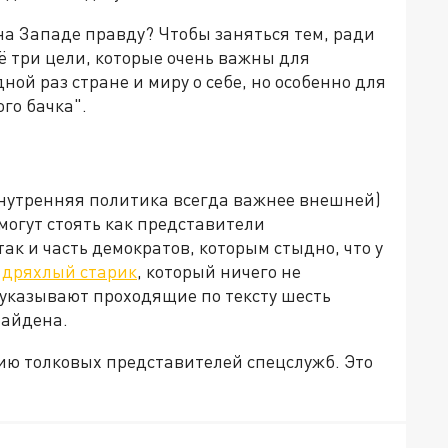
а Западе правду? Чтобы заняться тем, ради
ё три цели, которые очень важны для
ой раз стране и миру о себе, но особенно для
ого бачка".
нутренняя политика всегда важнее внешней)
 могут стоять как представители
ак и часть демократов, которым стыдно, что у
о
дряхлый старик
, который ничего не
о указывают проходящие по тексту шесть
Байдена.
ию толковых представителей спецслужб. Это