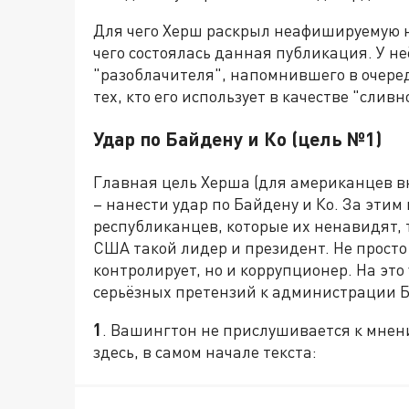
Для чего Херш раскрыл неафишируемую н
чего состоялась данная публикация. У не
"разоблачителя", напомнившего в очередн
тех, кто его использует в качестве "сливн
Удар по Байдену и Ко (цель №1)
Главная цель Херша (для американцев в
– нанести удар по Байдену и Ко. За этим
республиканцев, которые их ненавидят, т
США такой лидер и президент. Не прост
контролирует, но и коррупционер. На эт
серьёзных претензий к администрации 
1
. Вашингтон не прислушивается к мнен
здесь, в самом начале текста: