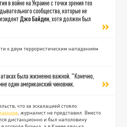
я в войне на Украине с точки зрения тех
дывательного сообщества, которые не
президент
Джо Байден
, хотя должен был
сти к двум террористическим нападениям
 атаках была жизненно важной. "Конечно,
 мне один американский чиновник.
льств, что за эскалацией стояло
итанское
, журналист не представил. Вместо
ялся дистанционно и был наполовину
 в огороде бузина, а в Киеве дядька.