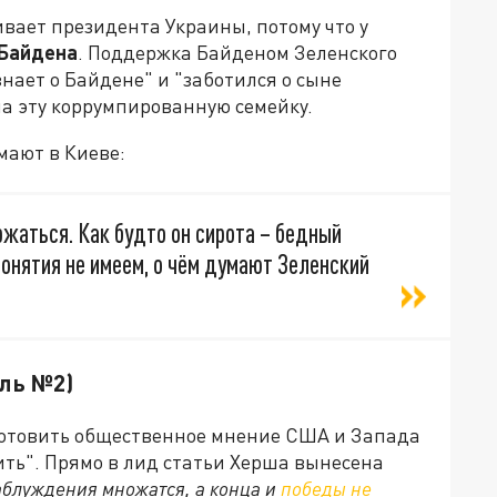
вает президента Украины, потому что у
 Байдена
. Поддержка Байденом Зеленского
нает о Байдене" и "заботился о сыне
а эту коррумпированную семейку.
мают в Киеве:
ржаться. Как будто он сирота – бедный
понятия не имеем, о чём думают Зеленский
ель №2)
готовить общественное мнение США и Запада
лить". Прямо в лид статьи Херша вынесена
аблуждения множатся, а конца и
победы не