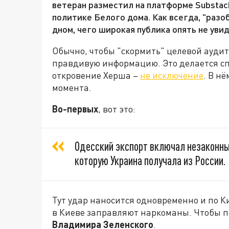
ветеран разместил на платформе Substac
политике Белого дома. Как всегда, "разо
дном, чего широкая публика опять не увид
Обычно, чтобы "скормить" целевой ауди
правдивую информацию. Это делается спе
откровение Херша –
не исключение
. В н
момента.
Во-первых
, вот это:
Одесский экспорт включал незаконные
которую Украина получала из России.
Тут удар наносится одновременно и по К
в Киеве заправляют наркоманы. Чтобы по
Владимира Зеленского
.