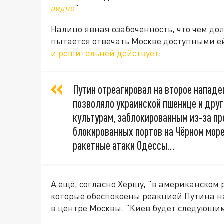
видно
".
Налицо явная озабоченность, что чем до
пытается отвечать Москве доступными е
и решительней действует
:
Путин отреагировал на второе нападен
позволяло украинской пшенице и др
культурам, заблокированным из-за п
блокированных портов на Чёрном мор
ракетные атаки Одессы…
А ещё, согласно Хершу, "в американском
которые обеспокоены реакцией Путина н
в центре Москвы. "Киев будет следующи