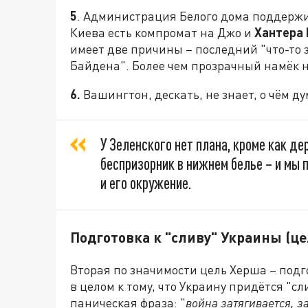
5
. Администрация Белого дома поддержи
Киева есть компромат на Джо и
Хантера
имеет две причины – последний "что-то з
Байдена". Более чем прозрачный намёк н
6.
Вашингтон, дескать, не знает, о чём ду
У Зеленского нет плана, кроме как де
беспризорник в нижнем белье – и мы 
и его окружение.
Подготовка к "сливу" Украины (ц
Вторая по значимости цель Херша – под
в целом к тому, что Украину придётся "с
паническая фраза: "
война затягивается, з