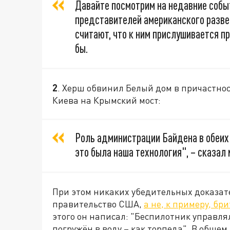
Давайте посмотрим на недавние событи
представителей американского разве
считают, что к ним прислушивается 
бы.
2
. Херш обвинил Белый дом в причастно
Киева на Крымский мост:
Роль администрации Байдена в обеих
это была наша технология", – сказал
При этом никаких убедительных доказате
правительство США,
а не, к примеру, бр
этого он написал: "Беспилотник управл
погружён в воду – как торпеда". В общем,