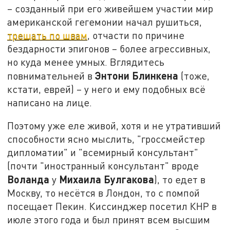
– созданный при его живейшем участии мир
американской гегемонии начал рушиться,
трещать по швам
, отчасти по причине
бездарности эпигонов – более агрессивных,
но куда менее умных. Вглядитесь
Энтони Блинкена
повнимательней в
(тоже,
кстати, еврей) – у него и ему подобных всё
написано на лице.
Поэтому уже еле живой, хотя и не утративший
способности ясно мыслить, "гроссмейстер
дипломатии" и "всемирный консультант"
(почти "иностранный консультант" вроде
Воланда
Михаила Булгакова
у
), то едет в
Москву, то несётся в Лондон, то с помпой
посещает Пекин. Киссинджер посетил КНР в
июле этого года и был принят всем высшим