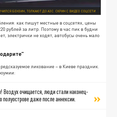
ОНЧИЛСЯ БЕНЗИН, ТОЛКАЮТ ДО АЗС. СКРИН С ВИДЕО СОЦСЕТИ
ления: как пишут местные в соцсетях, цены
20 рублей за литр. Поэтому в час пик в будни
нет, электрички не ходят, автобусы очень мало
годарите"
предсказуемое ликование – в Киеве праздник.
роумии:
! Воздух очищается, люди стали наконец-
 о полуострове даже после аннексии.