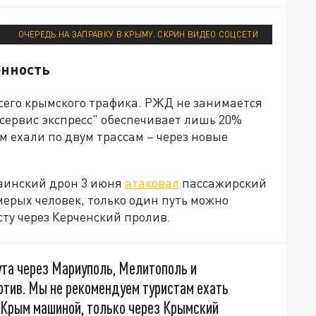
ОЧЕРЕДЬ НА ЗАПРАВКУ В КРЫМУ. СКРИН ВИДЕО СОЦСЕТИ
енность
сего крымского трафика. РЖД не занимается
сервис экспресс" обеспечивает лишь 20%
 ехали по двум трассам – через новые
раинский дрон 3 июня
атаковал
пассажирский
мерых человек, только один путь можно
сту через Керченский пролив.
ута через Мариуполь, Мелитополь и
отив. Мы не рекомендуем туристам ехать
в Крым машиной, только через Крымский