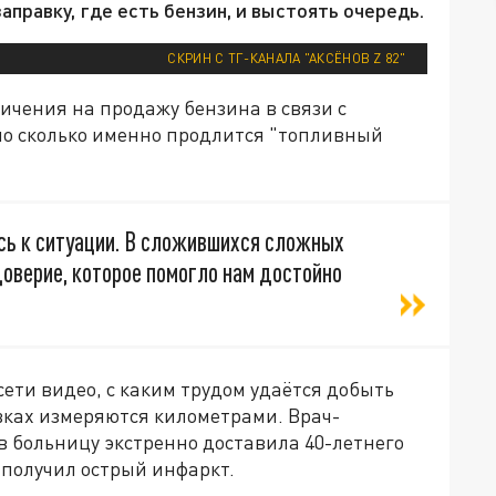
заправку, где есть бензин, и выстоять очередь.
СКРИН С ТГ-КАНАЛА "АКСЁНОВ Z 82"
ичения на продажу бензина в связи с
но сколько именно продлится "топливный
сь к ситуации. В сложившихся сложных
оверие, которое помогло нам достойно
ети видео, с каким трудом удаётся добыть
вках измеряются километрами. Врач-
 в больницу экстренно доставила 40-летнего
 получил острый инфаркт.