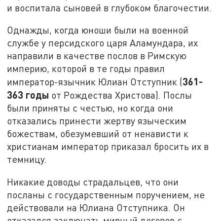
и воспитала сыновей в глубоком благочестии.
Однажды, когда юноши были на военной
службе у персидского царя Аламундара, их
направили в качестве послов в Римскую
империю, которой в те годы правил
361-
император-язычник Юлиан Отступник (
363 годы
от Рождества Христова). Послы
были приняты с честью, но когда они
отказались принести жертву языческим
божествам, обезумевший от ненависти к
христианам император приказал бросить их в
темницу.
Никакие доводы страдальцев, что они
посланы с государственным поручением, не
действовали на Юлиана Отступника. Он
отказался заключать мирный договор с