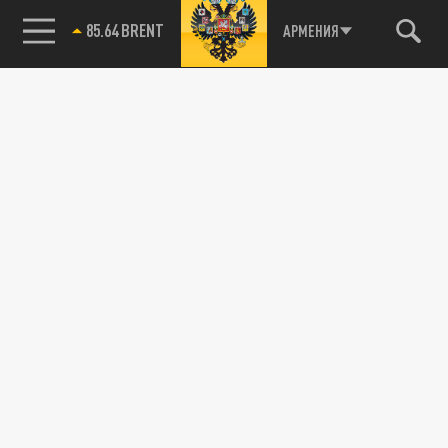
85.64 BRENT
АРМЕНИЯ
115093, г. Москва, переулок Партийный,
д.1, к.57, стр.3, эт.1, пом.I, ком.45
Тел.:
+7 (495) 374-77-73
info@tsargrad.tv
Адрес для пресс-релизов
press@tsargrad.tv