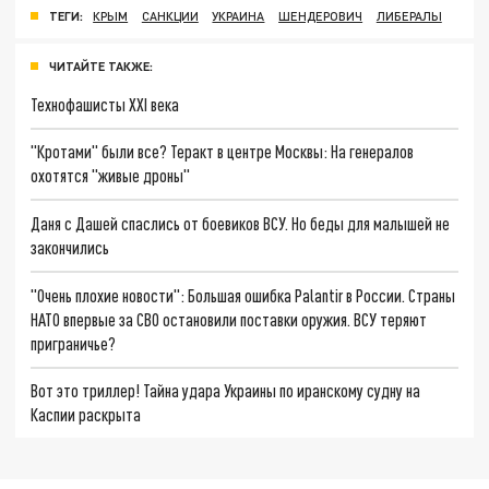
ТЕГИ:
КРЫМ
САНКЦИИ
УКРАИНА
ШЕНДЕРОВИЧ
ЛИБЕРАЛЫ
ЧИТАЙТЕ ТАКЖЕ:
Технофашисты XXI века
"Кротами" были все? Теракт в центре Москвы: На генералов
охотятся "живые дроны"
Даня с Дашей спаслись от боевиков ВСУ. Но беды для малышей не
закончились
"Очень плохие новости": Большая ошибка Palantir в России. Страны
НАТО впервые за СВО остановили поставки оружия. ВСУ теряют
приграничье?
Вот это триллер! Тайна удара Украины по иранскому судну на
Каспии раскрыта