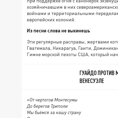
при поддержке огня с канонерок экзеку
хозяйничавшим в них североамериканск
войнами и территориальными переделам
европейских колоний.
Из песни слова не выкинешь
Эти регулярные расправы, жертвами кото
Гватемала, Никарагуа, Гаити, Доминикан
Гимне морской пехоты США, который начи
ГУАЙДО ПРОТИВ 
ВЕНЕСУЭЛЕ
«От чертогов Монтесумы
До берегов Триполи
Мы бьёмся за нашу страну