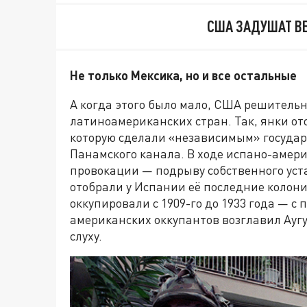
США ЗАДУШАТ В
Не только Мексика, но и все остальные
А когда этого было мало, США решитель
латиноамериканских стран. Так, янки о
которую сделали «независимым» государс
Панамского канала. В ходе испано-амери
провокации — подрыву собственного уст
отобрали у Испании её последние колонии
оккупировали с 1909-го до 1933 года — с
американских оккупантов возглавил Аугу
слуху.