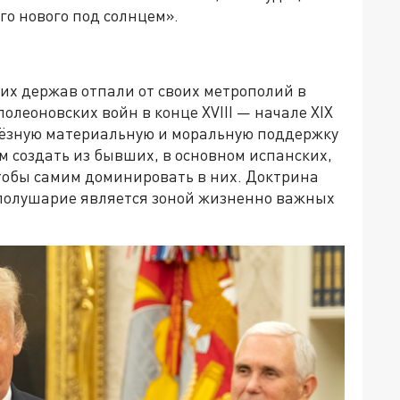
его нового под солнцем».
х держав отпали от своих метрополий в
олеоновских войн в конце XVIII — начале XIX
ьёзную материальную и моральную поддержку
м создать из бывших, в основном испанских,
чтобы самим доминировать в них. Доктрина
 полушарие является зоной жизненно важных