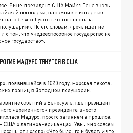
лое. Вице-президент США Майкл Пенс вновь
итайской поговорки, напомнив в интервью
т на себе «особую ответственность за
полушарии». По его словам, «речь идёт не
и о том, что «недееспособное государство не
бное государство».
ПРОТИВ МАДУРО ТЯНУТСЯ В США
о, появившейся в 1823 году, морская пехота,
аких границ в Западном полушарии.
азвитие событий в Венесуэле, где президент
ного «временного» президента вместо
иколаса Мадуро, просто заглянем в прошлое.
» США о латиноамериканцах. Увы, мир совсем
несены эти слова: «Что было, то и будет; и что