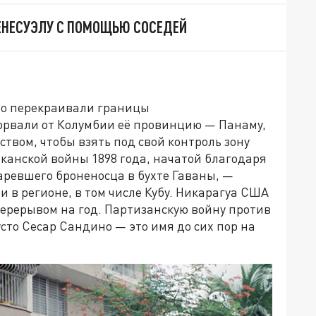
ЕНЕСУЭЛУ С ПОМОЩЬЮ СОСЕДЕЙ
но перекраивали границы
торвали от Колумбии её провинцию — Панаму,
твом, чтобы взять под свой контроль зону
канской войны 1898 года, начатой благодаря
аревшего броненосца в бухте Гаваны, —
 в регионе, в том числе Кубу. Никарагуа США
 перерывом на год. Партизанскую войну против
сто Сесар Сандино — это имя до сих пор на