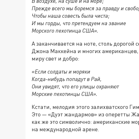
В воздухе, на суше и на море;
Прежде всего мы боремся за правду и свобо
Чтобы наша совесть была чиста;
И мы горды, что претендуем на звание
Морского пехотинца США».
А заканчивается на ноте, столь дорогой 
Джона Маккейна и многих американцев, у
миру свет и добро:
«Если солдаты и моряки
Когда-нибудь попадут в Рай,
Они увидят, что его улицы охраняют
Морские пехотинцы США».
Кстати, мелодия этого залихватского Гим
Это — «Дуэт жандармов» из оперетты Ж
как же это символично: американские м
на международной арене.