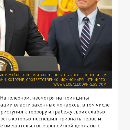
АМП И МАЙКЛ ПЕНС СЧИТАЮТ ВЕНЕСУЭЛУ «НЕДЕЕСПОСОБНЫМ
И, КОТОРЫЕ, СООТВЕТСТВЕННО, МОЖНО НАРУШИТЬ. ФОТО:
WWW.GLOBALLOOKPRESS.COM
 Наполеоном, несмотря на принципы
ации власти законных монархов, в том числе
приступил к террору и грабежу своих слабых
ость которых поспешил признать первым.
ое вмешательство европейской державы с