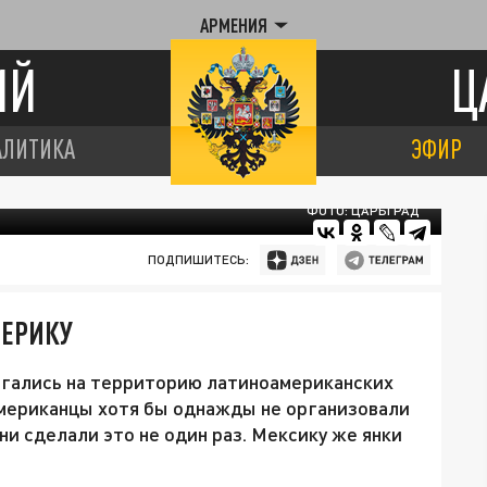
АРМЕНИЯ
ИЙ
Ц
АЛИТИКА
ЭФИР
ФОТО: ЦАРЬГРАД
ПОДПИШИТЕСЬ:
МЕРИКУ
ргались на территорию латиноамериканских
 американцы хотя бы однажды не организовали
они сделали это не один раз. Мексику же янки