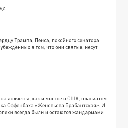
ду,
сердцу Трампа, Пенса, покойного сенатора
беждённых в том, что они святые, несут
на является, как и многое в США, плагиатом.
ака Оффенбаха «Женевьева Брабантская». И
орпехи всегда были и остаются жандармами