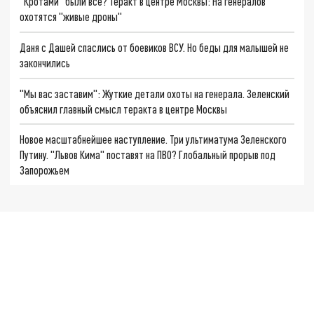
"Кротами" были все? Теракт в центре Москвы: На генералов
охотятся "живые дроны"
Даня с Дашей спаслись от боевиков ВСУ. Но беды для малышей не
закончились
"Мы вас заставим": Жуткие детали охоты на генерала. Зеленский
объяснил главный смысл теракта в центре Москвы
Новое масштабнейшее наступление. Три ультиматума Зеленского
Путину. "Львов Кима" поставят на ПВО? Глобальный прорыв под
Запорожьем