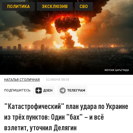
ПОЛИТИКА
ЭКСКЛЮЗИВ
СВО
КОЛЛАЖ ЦАРЬГРАДА
НАТАЛЬЯ СТОЛИЧНАЯ
02 ИЮНЯ 08:00
ПОДПИШИТЕСЬ:
"Катастрофический" план удара по Украине
из трёх пунктов: Один "бах" – и всё
взлетит, уточнил Делягин