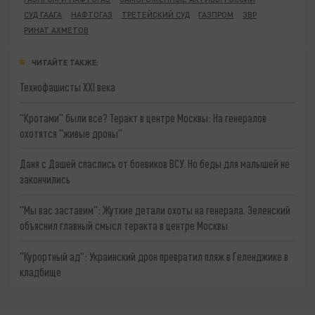
СУД ГААГА
НАФТОГАЗ
ТРЕТЕЙСКИЙ СУД
ГАЗПРОМ
ЗВР
РИНАТ АХМЕТОВ
ЧИТАЙТЕ ТАКЖЕ:
Технофашисты XXI века
"Кротами" были все? Теракт в центре Москвы: На генералов
охотятся "живые дроны"
Даня с Дашей спаслись от боевиков ВСУ. Но беды для малышей не
закончились
"Мы вас заставим": Жуткие детали охоты на генерала. Зеленский
объяснил главный смысл теракта в центре Москвы
"Курортный ад": Украинский дрон превратил пляж в Геленджике в
кладбище