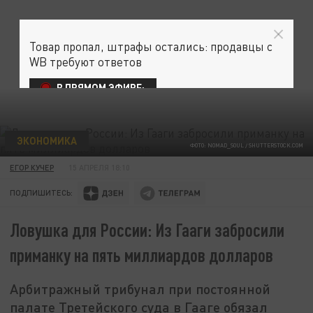
Товар пропал, штрафы остались: продавцы с
WB требуют ответов
В ПРЯМОМ ЭФИРЕ:
ЭКОНОМИКА
ФОТО: NOMAD_SOUL / SHUTTERSTOCK.COM
ЕГОР КУЧЕР
15 АПРЕЛЯ 18:10
ПОДПИШИТЕСЬ:
Ловушка для России: Из Гааги забросили
приманку на пять миллиардов долларов
Арбитражный трибунал при постоянной
палате Третейского суда в Гааге обязал