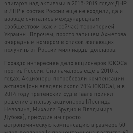
олигарха над активами в 2015-2019 годах ДНР
и ЛНР в состав России ещё не входили, да и
вообще считались международным
сообществом (как и сейчас) территорией
Украины. Впрочем, просто запишем Ахметова
очередным номером в список желающих
получить от России миллиарды долларов.
Гораздо интереснее дело акционеров ЮКОСа
против России. Оно началось ещё в 2010-х
годах. Акционеры потребовали компенсации
активов (они владели около 70% ЮКОСа), и в
2014 году третейский суд в Гааге принял
решение в пользу акционеров (Леонида
Невзлина, Михаила Брудно и Владимира
Дубова), присудив им просто
астрономическую компенсацию в размере 50
млрд долларов (с процентами она достигла 60