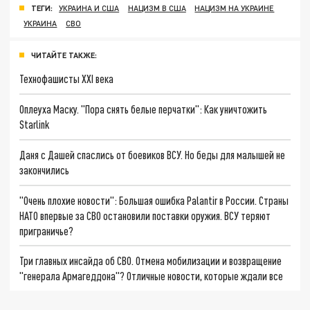
ТЕГИ:
УКРАИНА И США
НАЦИЗМ В США
НАЦИЗМ НА УКРАИНЕ
УКРАИНА
СВО
ЧИТАЙТЕ ТАКЖЕ:
Технофашисты XXI века
Оплеуха Маску. "Пора снять белые перчатки": Как уничтожить
Starlink
Даня с Дашей спаслись от боевиков ВСУ. Но беды для малышей не
закончились
"Очень плохие новости": Большая ошибка Palantir в России. Страны
НАТО впервые за СВО остановили поставки оружия. ВСУ теряют
приграничье?
Три главных инсайда об СВО. Отмена мобилизации и возвращение
"генерала Армагеддона"? Отличные новости, которые ждали все