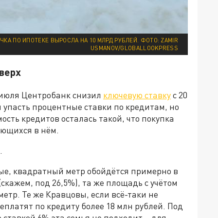
ЧКА ПО ИПОТЕКЕ ВЫРОСЛА НА 10 МЛРД РУБЛЕЙ. ФОТО: ZAMIR
USMANOV/GLOBALLOOKPRESS
верх
5 июля Центробанк снизил
ключевую ставку
с 20
 упасть процентные ставки по кредитам, но
мость кредитов осталась такой, что покупка
ющихся в нём.
.
ные, квадратный метр обойдётся примерно в
(скажем, под 26,5%), та же площадь с учётом
метр. Те же Кравцовы, если всё-таки не
реплатят по кредиту более 18 млн рублей. Под
 ставкой 6% эта семья не подходит – для