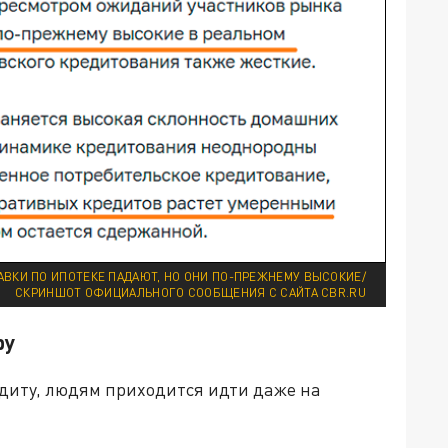
АВКИ ПО ИПОТЕКЕ ПАДАЮТ, НО ОНИ ПО-ПРЕЖНЕМУ ВЫСОКИЕ/
СКРИНШОТ ОФИЦИАЛЬНОГО СООБЩЕНИЯ С САЙТА CBR.RU
ру
диту, людям приходится идти даже на