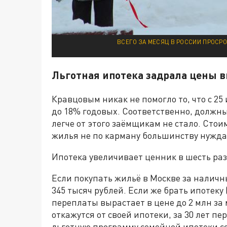
ВСЕГО ЗА МЕСЯЦ В РОССИИ ПРОСРО
Льготная ипотека задрала цены в
Кравцовым никак не помогло то, что с 2
до 18% годовых. Соответственно, должны
легче от этого заёмщикам не стало. Стои
жилья не по карману большинству нужда
Ипотека увеличивает ценник в шесть раз
Если покупать жильё в Москве за налич
345 тысяч рублей. Если же брать ипотеку 
переплаты вырастает в цене до 2 млн за 
откажутся от своей ипотеки, за 30 лет пе
льготную программу семейной ипотеки со