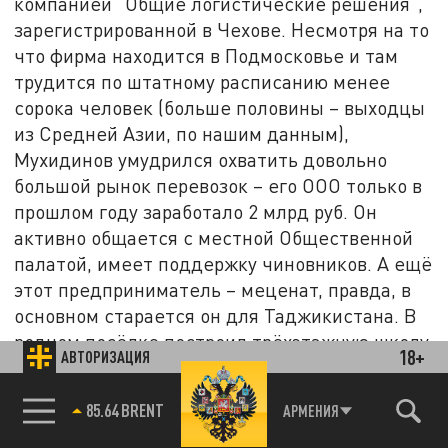
компанией "Общие логистические решения",
зарегистрированной в Чехове. Несмотря на то
что фирма находится в Подмосковье и там
трудится по штатному расписанию менее
сорока человек (больше половины – выходцы
из Средней Азии, по нашим данным),
Мухидинов умудрился охватить довольно
большой рынок перевозок – его ООО только в
прошлом году заработало 2 млрд руб. Он
активно общается с местной Общественной
палатой, имеет поддержку чиновников. А ещё
этот предприниматель – меценат, правда, в
основном старается он для Таджикистана. В
родном посёлке построил трёхэтажную школу,
18+
АВТОРИЗАЦИЯ
роддом, медцентр и больницу,
заасфальтировал дорогу. За что пользуется
85.64 BRENT
АРМЕНИЯ
большим влиянием среди земляков не только
в Чехове, но и в Москве и других регионах.