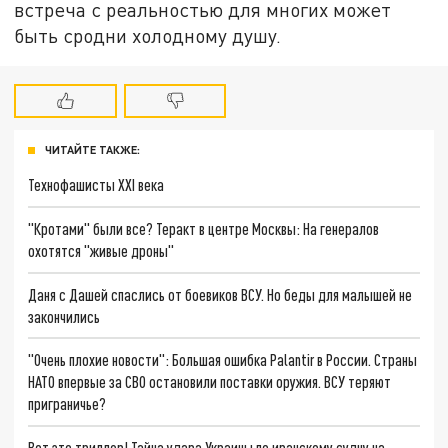
встреча с реальностью для многих может
быть сродни холодному душу.
ЧИТАЙТЕ ТАКЖЕ:
Технофашисты XXI века
"Кротами" были все? Теракт в центре Москвы: На генералов
охотятся "живые дроны"
Даня с Дашей спаслись от боевиков ВСУ. Но беды для малышей не
закончились
"Очень плохие новости": Большая ошибка Palantir в России. Страны
НАТО впервые за СВО остановили поставки оружия. ВСУ теряют
приграничье?
Вот это триллер! Тайна удара Украины по иранскому судну на