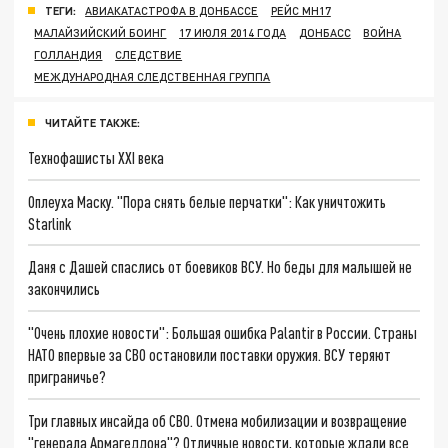
ТЕГИ:
АВИАКАТАСТРОФА В ДОНБАССЕ
РЕЙС МН17
МАЛАЙЗИЙСКИЙ БОИНГ
17 ИЮЛЯ 2014 ГОДА
ДОНБАСС
ВОЙНА
ГОЛЛАНДИЯ
СЛЕДСТВИЕ
МЕЖДУНАРОДНАЯ СЛЕДСТВЕННАЯ ГРУППА
ЧИТАЙТЕ ТАКЖЕ:
Технофашисты XXI века
Оплеуха Маску. "Пора снять белые перчатки": Как уничтожить
Starlink
Даня с Дашей спаслись от боевиков ВСУ. Но беды для малышей не
закончились
"Очень плохие новости": Большая ошибка Palantir в России. Страны
НАТО впервые за СВО остановили поставки оружия. ВСУ теряют
приграничье?
Три главных инсайда об СВО. Отмена мобилизации и возвращение
"генерала Армагеддона"? Отличные новости, которые ждали все