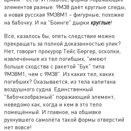
элементов разные: 9М38 даёт круглые следы,
а новая русская 9М38М1 – фигурные, похожие
на бабочку. И на "Боинге" дырки
круглые
!
Всё, казалось бы, опять следствие можно
прекращать за полной доказанностью улик?
Нет, говорит прокурор Тейс Бергер, осколки,
извлечённые из тел погибших, "имеют
больше сходства с ракетой "Бук" типа
9М38М1, чем с 9М38". Из каких тел, каких
погибших? Оказывается, из тела капитана
воздушного судна. Единственный
"бабочкообразный" поражающий элемент,
неведомо как, когда и кем в это тело
помещённый. И главное, на обшивке
рухнувшего самолёта такой формы отверстий
нет вовсе!