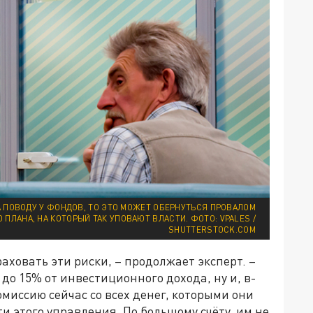
А ПОВОДУ У ФОНДОВ, ТО ЭТО МОЖЕТ ОБЕРНУТЬСЯ ПРОВАЛОМ
ПЛАНА, НА КОТОРЫЙ ТАК УПОВАЮТ ВЛАСТИ. ФОТО: VPALES /
SHUTTERSTOCK.COM
аховать эти риски, – продолжает эксперт. –
до 15% от инвестиционного дохода, ну и, в-
миссию сейчас со всех денег, которыми они
и этого управления. По большому счёту, им не