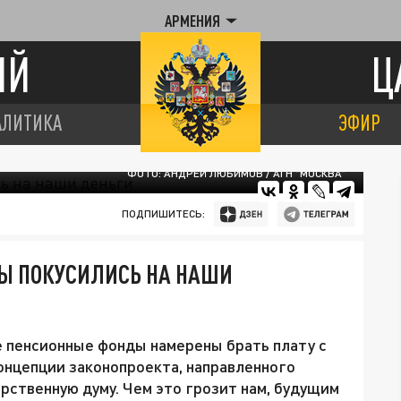
АРМЕНИЯ
ИЙ
Ц
АЛИТИКА
ЭФИР
ФОТО: АНДРЕЙ ЛЮБИМОВ / АГН "МОСКВА"
ПОДПИШИТЕСЬ:
ДЫ ПОКУСИЛИСЬ НА НАШИ
е пенсионные фонды намерены брать плату с
концепции законопроекта, направленного
ственную думу. Чем это грозит нам, будущим