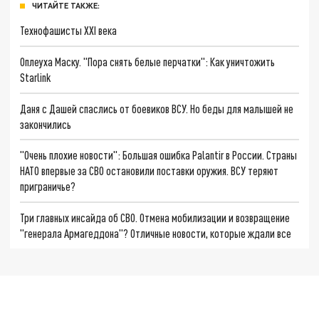
ЧИТАЙТЕ ТАКЖЕ:
Технофашисты XXI века
Оплеуха Маску. "Пора снять белые перчатки": Как уничтожить
Starlink
Даня с Дашей спаслись от боевиков ВСУ. Но беды для малышей не
закончились
"Очень плохие новости": Большая ошибка Palantir в России. Страны
НАТО впервые за СВО остановили поставки оружия. ВСУ теряют
приграничье?
Три главных инсайда об СВО. Отмена мобилизации и возвращение
"генерала Армагеддона"? Отличные новости, которые ждали все