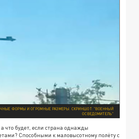
АИЧНЫЕ ФОРМЫ И ОГРОМНЫЕ РАЗМЕРЫ. СКРИНШОТ: "ВОЕННЫЙ
ОСВЕДОМИТЕЛЬ"
а что будет, если страна однажды
етами? Способными к маловысотному полёту с