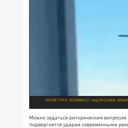
ПРОЛЁТ FP‑5 "ФЛАМИНГО" НАД РОССИЕЙ. АРХ
Можно задаться риторическим вопросом: 
подвергнется ударам современными рак