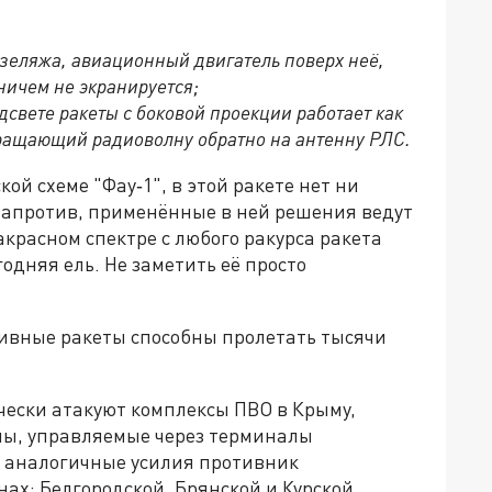
юзеляжа, авиационный двигатель поверх неё,
ничем не экранируется;
дсвете ракеты с боковой проекции работает как
ращающий радиоволну обратно на антенну РЛС.
й схеме "Фау‑1", в этой ракете нет ни
напротив, применённые в ней решения ведут
ракрасном спектре с любого ракурса ракета
одняя ель. Не заметить её просто
итивные ракеты способны пролетать тысячи
чески атакуют комплексы ПВО в Крыму,
ны, управляемые через терминалы
то аналогичные усилия противник
ах: Белгородской, Брянской и Курской