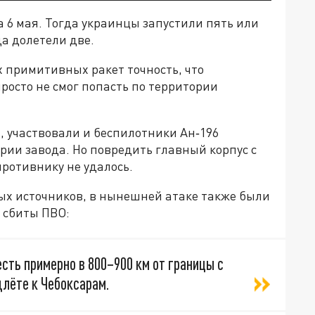
на 6 мая. Тогда украинцы запустили пять или
да долетели две.
их примитивных ракет точность, что
просто не смог попасть по территории
", участвовали и беспилотники Ан‑196
рии завода. Но повредить главный корпус с
ротивнику не удалось.
х источников, в нынешней атаке также были
х сбиты ПВО:
есть примерно в 800–900 км от границы с
длёте к Чебоксарам.