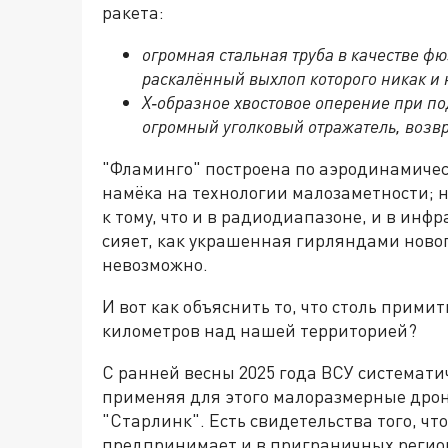
ракета:
огромная стальная труба в качестве ф
раскалённый выхлоп которого никак и 
Х‑образное хвостовое оперение при по
огромный уголковый отражатель, возв
"Фламинго" построена по аэродинамическо
намёка на технологии малозаметности; 
к тому, что и в радиодиапазоне, и в инф
сияет, как украшенная гирляндами новог
невозможно.
И вот как объяснить то, что столь прим
километров над нашей территорией?
С ранней весны 2025 года ВСУ системати
применяя для этого малоразмерные дро
"Старлинк". Есть свидетельства того, ч
предпринимает и в приграничных регион