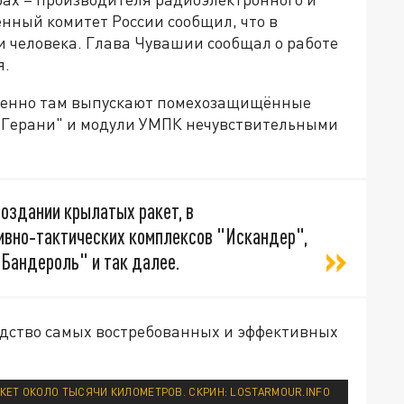
нный комитет России сообщил, что в
и человека. Глава Чувашии сообщал о работе
я.
менно там выпускают помехозащищённые
 "Герани" и модули УМПК нечувствительными
оздании крылатых ракет, в
ивно‑тактических комплексов "Искандер",
"Бандероль" и так далее.
одство самых востребованных и эффективных
КЕТ ОКОЛО ТЫСЯЧИ КИЛОМЕТРОВ. СКРИН: LOSTARMOUR.INFO