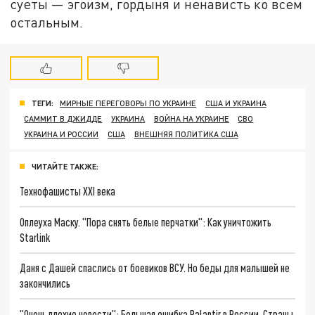
суеты — эгоизм, гордыня и ненависть ко всем
остальным.
ТЕГИ:
МИРНЫЕ ПЕРЕГОВОРЫ ПО УКРАИНЕ
США И УКРАИНА
САММИТ В ДЖИДДЕ
УКРАИНА
ВОЙНА НА УКРАИНЕ
СВО
УКРАИНА И РОССИИ
США
ВНЕШНЯЯ ПОЛИТИКА США
ЧИТАЙТЕ ТАКЖЕ:
Технофашисты XXI века
Оплеуха Маску. "Пора снять белые перчатки": Как уничтожить
Starlink
Даня с Дашей спаслись от боевиков ВСУ. Но беды для малышей не
закончились
"Очень плохие новости": Большая ошибка Palantir в России. Страны