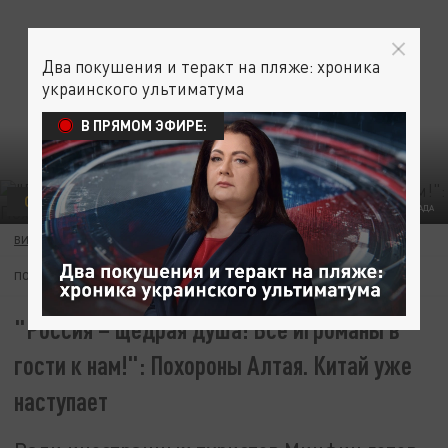
Два покушения и теракт на пляже: хроника
украинского ультиматума
В ПРЯМОМ ЭФИРЕ:
СТОПИГРА
КОЛЛАЖ ЦАРЬГРАДА
ВИКТОР ГОВОРОВ
12 МАЯ 14:00
ПОДПИШИТЕСЬ:
"Россия – щедрая душа! Все игроманы в
гости к нам!": Похороны Алтая. Китай уже
наступает