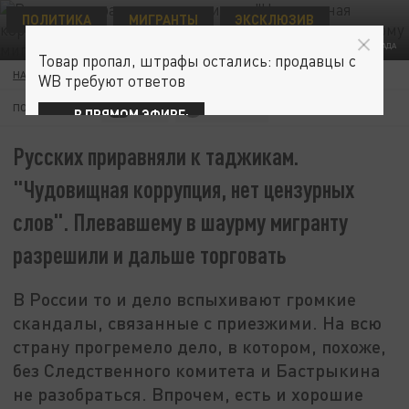
ПОЛИТИКА
МИГРАНТЫ
ЭКСКЛЮЗИВ
КОЛЛАЖ ЦАРЬГРАДА
Товар пропал, штрафы остались: продавцы с
НАТАЛЬЯ СТОЛИЧНАЯ
09 МАЯ 14:00
WB требуют ответов
ПОДПИШИТЕСЬ:
В ПРЯМОМ ЭФИРЕ:
Русских приравняли к таджикам.
"Чудовищная коррупция, нет цензурных
слов". Плевавшему в шаурму мигранту
разрешили и дальше торговать
В России то и дело вспыхивают громкие
скандалы, связанные с приезжими. На всю
страну прогремело дело, в котором, похоже,
без Следственного комитета и Бастрыкина
не разобраться. Впрочем, есть и хорошие