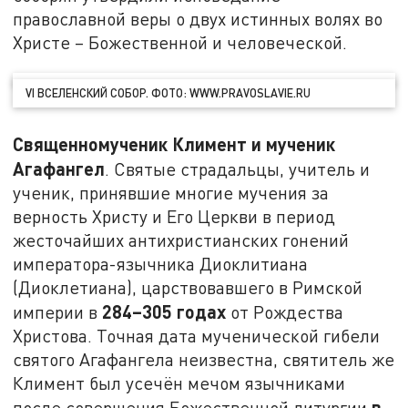
православной веры о двух истинных волях во
Христе – Божественной и человеческой.
VI ВСЕЛЕНСКИЙ СОБОР. ФОТО: WWW.PRAVOSLAVIE.RU
Священномученик Климент и мученик
Агафангел
. Святые страдальцы, учитель и
ученик, принявшие многие мучения за
верность Христу и Его Церкви в период
жесточайших антихристианских гонений
императора-язычника Диоклитиана
(Диоклетиана), царствовавшего в Римской
284–305 годах
империи в
от Рождества
Христова. Точная дата мученической гибели
святого Агафангела неизвестна, святитель же
Климент был усечён мечом язычниками
в
после совершения Божественной литургии