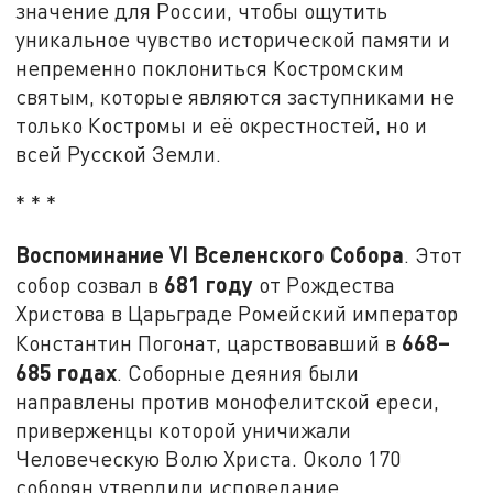
значение для России, чтобы ощутить
уникальное чувство исторической памяти и
непременно поклониться Костромским
святым, которые являются заступниками не
только Костромы и её окрестностей, но и
всей Русской Земли.
* * *
Воспоминание VI Вселенского Собора
. Этот
681 году
собор созвал в
от Рождества
Христова в Царьграде Ромейский император
668–
Константин Погонат, царствовавший в
685 годах
. Соборные деяния были
направлены против монофелитской ереси,
приверженцы которой уничижали
Человеческую Волю Христа. Около 170
соборян утвердили исповедание