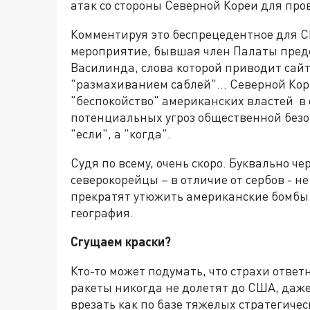
атак со стороны Северной Кореи для про
Комментируя это беспрецедентное для 
мероприятие, бывшая член Палаты пред
Василинда, слова которой приводит сайт 
"размахиванием саблей"… Северной Корее
"беспокойство" американских властей 
потенциальных угроз общественной безоп
"если", а "когда".
Судя по всему, очень скоро. Буквально че
северокорейцы – в отличие от сербов - не
прекратят утюжить американские бомбы и
география.
Сгущаем краски?
Кто-то может подумать, что страхи ответ
ракеты никогда не долетят до США, даже
врезать как по базе тяжелых стратегич