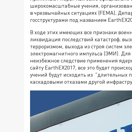
широкомасштабные учения, организова
в чрезвычайных ситуациях (FEMA), Депа
госструктурами под названием EarthEX2
В ходе этих имеющих все признаки воен
ликвидация последствий катастроф, вы
терроризмом, выхода из строя систем эл
электромагнитного импульса (ЭМИ). Для 
неизбежное следствие применения ядерн
сайту EarthEX2017, все это будет происх
учений будут исходить из "длительных п
каскадовыми отказами другой инфрастр