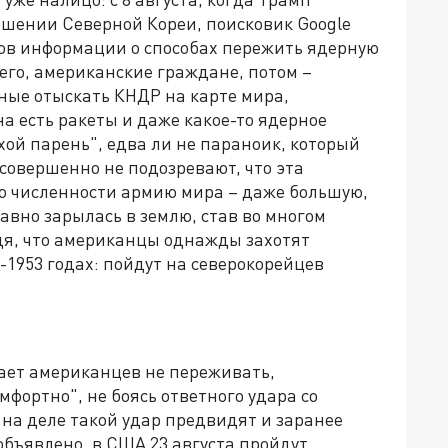
ношении Северной Кореи, поисковик Google
ов информации о способах пережить ядерную
сего, американские граждане, потом –
ные отыскать КНДР на карте мира,
а есть ракеты и даже какое-то ядерное
хой парень", едва ли не параноик, который
 совершенно не подозревают, что эта
по численности армию мира – даже большую,
авно зарылась в землю, став во многом
дя, что американцы однажды захотят
0-1953 годах: пойдут на северокорейцев
ает американцев не переживать,
мфортно", не боясь ответного удара со
на деле такой удар предвидят и заранее
бъявлено, в США 23 августа пройдут