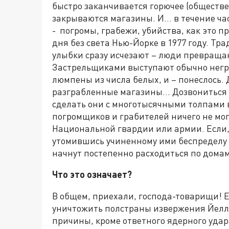
быстро заканчивается горючее (обществ
закрываются магазины. И… в течение ча
- погромы, грабежи, убийства, как это п
дня без света Нью-Йорке в 1977 году. Т
улыбки сразу исчезают – люди превраща
Застрельщиками выступают обычно негр
люмпены из числа белых, и – понеслось. 
разграбленные магазины… Дозвониться 
сделать они с многотысячными толпами 
погромщиков и грабителей ничего не мог
Национальной гвардии или армии. Если, 
утомившись учиненному ими беспределу
начнут постепенно расходиться по домам
Что это означает?
В общем, приехали, господа-товарищи! 
уничтожить полстраны извержения Йелло
причины, кроме ответного ядерного уда