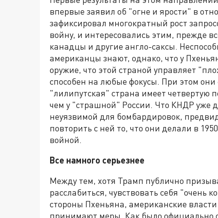
впервые заявил об "огне и ярости" в от
зафиксировал многократный рост запрос
войну, и интересовались этим, прежде в
канадцы и другие англо-саксы. Неспособ
американцы знают, однако, что у Пхеньян
оружие, что этой страной управляет "пло
способен на любые фокусы. При этом они
"лилипутская" страна имеет четвертую 
чем у "страшной" России. Что КНДР уже д
неуязвимой для бомбардировок, предви
повторить с ней то, что они делали в 195
войной.
Все намного серьезнее
Между тем, хотя Трамп публично призыв
расслабиться, чувствовать себя "очень ко
стороны Пхеньяна, американские власти 
принимают меры. Как было официально о