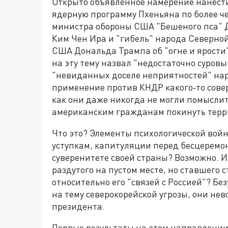
Открыто объявленное намерение нанести
ядерную программу Пхеньяна по более че
министра обороны США "Бешеного пса" 
Ким Чен Ира и "гибель" народа Северно
США Дональда Трампа об "огне и ярости"
на эту тему назвал "недостаточно суров
"невиданных доселе неприятностей" нар
применение против КНДР какого-то совер
как они даже никогда не могли помыслит
американским гражданам покинуть терр
Что это? Элементы психологической войн
уступкам, капитуляции перед бесцерем
суверенитете своей страны? Возможно. И
раздутого на пустом месте, но ставшего 
относительно его "связей с Россией"? Б
на тему северокорейской угрозы, они нево
президента.
Первые результаты на этом направлении 