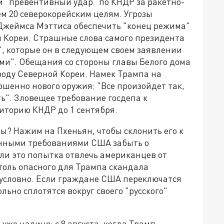
 "превентивный удар" по КНДР за ракетно-
м 20 северокорейским целям. Угрозы
Джеймса Мэттиса обеспечить "конец режима"
й Кореи. Страшные слова самого президента
, которые он в следующем своем заявлении
ыми". Обещания со стороны главы Белого дома
оду Северной Кореи. Намек Трампа на
шенно нового оружия: "Все произойдет так,
ь". Зловещее требование госдепа к
иторию КНДР до 1 сентября.
ы? Нажим на Пхеньян, чтобы склонить его к
онными требованиями США забыть о
ли это попытка отвлечь американцев от
столь опасного для Трампа скандала
езусловно. Если граждане США переключатся
льно сплотятся вокруг своего "русского"
уже налицо: с 8 августа, когда Трамп