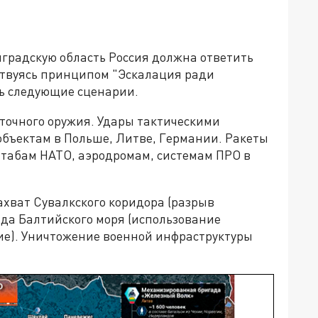
нградскую область Россия должна ответить
дствуясь принципом "Эскалация ради
ть следующие сценарии.
точного оружия. Удары тактическими
бъектам в Польше, Литве, Германии. Ракеты
штабам НАТО, аэродромам, системам ПРО в
ахват Сувалкского коридора (разрыв
ада Балтийского моря (использование
ие). Уничтожение военной инфраструктуры