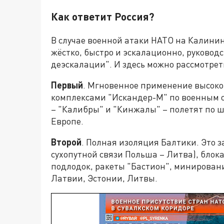
Как ответит Россия?
В случае военной атаки НАТО на Калини
жёстко, быстро и эскалационно, руково
деэскалации". И здесь можно рассмотре
Первый
. Мгновенное применение высоко
комплексами "Искандер-М" по военным о
– "Калибры" и "Кинжалы" – полетят по 
Европе.
Второй
. Полная изоляция Балтики. Это з
сухопутной связи Польша – Литва), блок
подлодок, ракеты "Бастион", минирован
Латвии, Эстонии, Литвы.