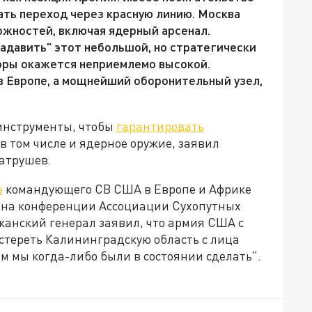
ать переход через красную линию. Москва
ожностей, включая ядерный арсенал.
адавить" этот небольшой, но стратегически
тюры окажется неприемлемо высокой.
 в Европе, а мощнейший оборонительный узел,
 инструменты, чтобы
гарантировать
в том числе и ядерное оружие, заявил
атрушев.
е
командующего СВ США в Европе и Африке
 на конференции Ассоциации Сухопутных
канский генерал заявил, что армия США с
стереть Калининградскую область с лица
ем мы когда-либо были в состоянии сделать".