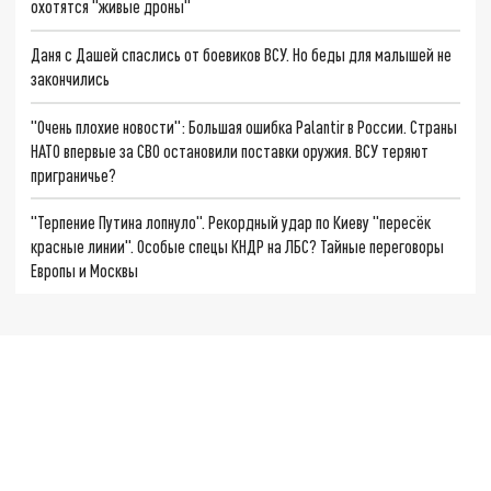
охотятся "живые дроны"
Даня с Дашей спаслись от боевиков ВСУ. Но беды для малышей не
закончились
"Очень плохие новости": Большая ошибка Palantir в России. Страны
НАТО впервые за СВО остановили поставки оружия. ВСУ теряют
приграничье?
"Терпение Путина лопнуло". Рекордный удар по Киеву "пересёк
красные линии". Особые спецы КНДР на ЛБС? Тайные переговоры
Европы и Москвы