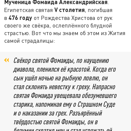
Мученица Фомаида Александрийская
.
V столетия
Египетская святая
, погибшая
476 году
в
от Рождества Христова от рук
своего же свёкра, ослеплённого блудной
страстью. Вот что мы знаем об этом из Жития
самой страдалицы:
Свёкор святой Фомаиды, по наущению
диавола, пленился её красотой. Когда его
сын ушёл ночью на рыбную ловлю, он
стал склонять невестку к греху. Напрасно
святая Фомаида увещевала обезумевшего
старика, напоминая ему о Страшном Суде
и о наказании за грех. Разъярённый
твёрдостью святой Фомаиды, он в
безумии схватил меч и стал угрожать ей