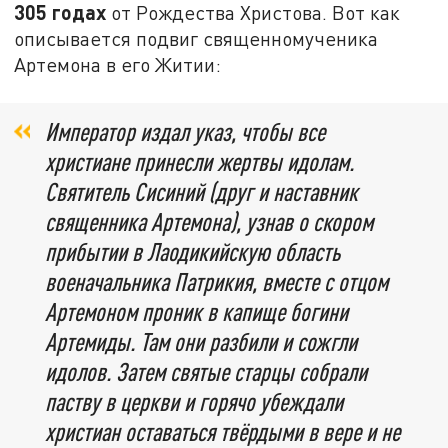
305 годах
от Рождества Христова. Вот как
описывается подвиг священномученика
Артемона в его Житии:
Император издал указ, чтобы все
христиане принесли жертвы идолам.
Святитель Сисиний (друг и наставник
священника Артемона), узнав о скором
прибытии в Лаодикийскую область
военачальника Патрикия, вместе с отцом
Артемоном проник в капище богини
Артемиды. Там они разбили и сожгли
идолов. Затем святые старцы собрали
паству в церкви и горячо убеждали
христиан оставаться твёрдыми в вере и не