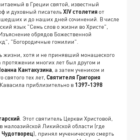
очитаемый в Греции святой, известный
соф и духовный писатель
XIV
столетия
от
ошедших и до наших дней сочинений. В числе
кий язык "Семь слов о жизни во Христе",
"Изъяснение обрядов Божественной
д", "Богородичные гомилии".
ь жизни, хотя и не принявший монашеского
а протяжении многих лет был другом и
Иоанна Кантакузина
, а затем учеником и
 святого тех лет,
Святителя Григория
 Кавасила приблизительно в
1397-1398
тарский
. Этот святитель Церкви Христовой,
 малоазийской Ликийской области (где
й Чудотворец
), принял мученическую смерть