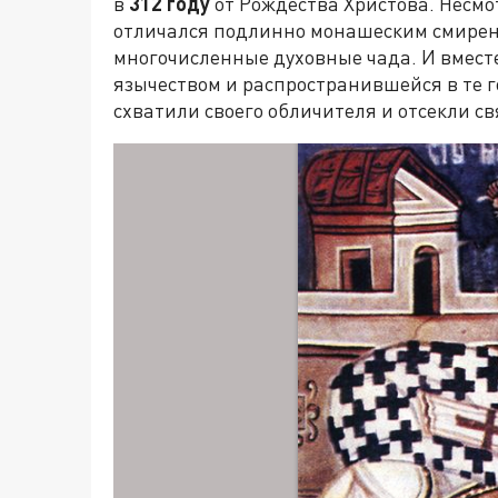
в
312 году
от Рождества Христова. Несмо
отличался подлинно монашеским смирени
многочисленные духовные чада. И вместе
язычеством и распространившейся в те г
схватили своего обличителя и отсекли с