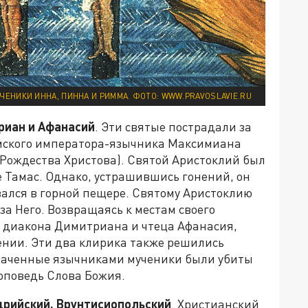
ЧЕНИКИ ИННА, ПИННА И РИММА. ФОТО: WWW.PRAVOSLAVIE.RU
риан и Афанасий
. Эти святые пострадали за
имского императора-язычника Максимиана
 Рождества Христова). Святой Аристоклий был
 Тамас. Однако, устрашившись гонений, он
вался в горной пещере. Святому Аристоклию
за Него. Возвращаясь к местам своего
л диакона Димитриана и чтеца Афанасия,
ении. Эти два клирика также решились
аченные язычниками мученики были убиты
оповедь Слова Божия.
дрийский, Врунтисиопольский
. Христианский