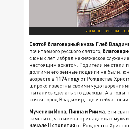
УСЕКНОВЕНИЕ ГЛАВЫ СВ
Святой благоверный князь Глеб Владим
почитаемого русского святого,
благоверн
с юных лет избрал некняжеское служение
настоящим аскетом. Родители не стали п
долгими его земные подвиги не были: юн
возрасте в
1174 году
от Рождества Христ
широко известны своими чудотворениями
пытались сделать это дважды. А в годы 
князя город Владимир, где и сейчас почи
Мученики Инна, Пинна и Римма
. Эти свя
заметить, что имена принадлежат мужч
начале
II
столетия
от Рождества Христов