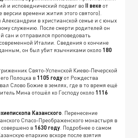
ий и исповеднический подвиг во
II
веке
от
е версии времени жития этого святого).
 Александрии в христианской семье и с юных
ному служению. После смерти родителей он
й сан и отправился проповедовать
современной Италии. Сведения о кончине
 данным, он был убит язычниками около
180
стриженник Свято-Успенской Киево-Печерской
него Полоцка в
1105 году
от Рождества
вал Слово Божие в землях, где в то время ещё
итель Мина отошёл ко Господу около
1116
рхиепископа Казанского
. Перенесение
занского Спасо-Преображенского монастыря в
 совершено в
1630 году
. Подробнее о самом
Казанскую епархию вскоре после взятия