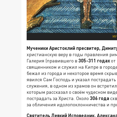
МУ
Мученики Аристоклий пресвитер, Димит
христианскую веру в годы правления р
Галерия (правившего в
305-311 годах
от
священником и служил на Кипре в городе
бежал из города и некоторое время скры
явился Сам Господь и указал пострадать 
служения, в одном из храмов он встрети
которым рассказал о своём чудесном вид
пострадать за Христа. Около
306 года
схв
за обличения идолопоклонничества и пр
Святитель Левкий Исповедник, Алексан