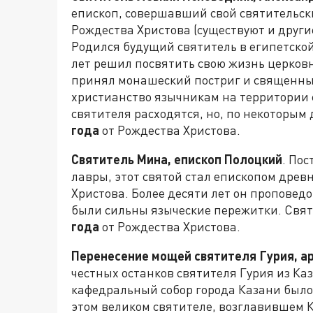
епископ, совершавший свой святительск
Рождества Христова (существуют и други
Родился будущий святитель в египетской
лет решил посвятить свою жизнь церков
принял монашеский постриг и священны
христианство язычникам на территории 
святителя расходятся, но, по некоторым
года
от Рождества Христова.
Святитель Мина, епископ Полоцкий
. По
лавры, этот святой стал епископом древ
Христова. Более десяти лет он проповедо
были сильны языческие пережитки. Свят
года
от Рождества Христова.
Перенесение мощей святителя Гурия, а
честных останков святителя Гурия из Ка
кафедральный собор города Казани было
этом великом святителе, возглавившем 