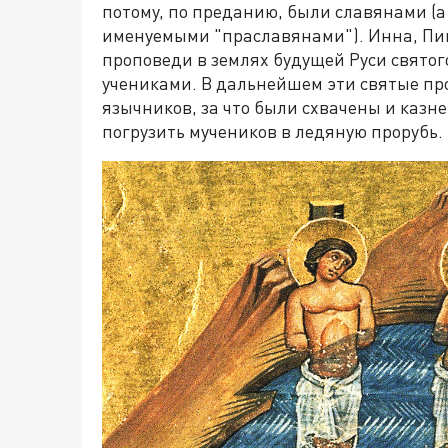
потому, по преданию, были славянами (а
именуемыми "праславянами"). Инна, Пи
проповеди в землях будущей Руси свято
учениками. В дальнейшем эти святые пр
язычников, за что были схвачены и казн
погрузить мучеников в ледяную прорубь.