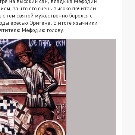
тря на высокий сан, владыка Мефодий
ем, за что его очень высоко почитали
 с тем святой мужественно боролся с
оды ересью Оригена. В итоге язычники
вятителю Мефодию голову.