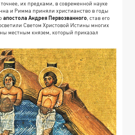
 точнее, их предками, в современной науке
нна и Римма приняли христианство в годы
го
апостола Андрея Первозванного
, став его
осветили Светом Христовой Истины многих
ены местным князем, который приказал