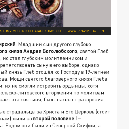
ЯТОМУ МЕФОДИЮ ПАТАРСКОМУ. ФОТО: WWW.PRAVOSLAVIE.RU
ирский
. Младший сын другого глубоко
ого князя Андрея Боголюбского
, святой Глеб
, но стал глубоким молитвенником и
репятствовать сыну в его выборе, однако
ый князь Глеб отошёл ко Господу в 19-летнем
ова. Мощи святого благоверного князя Глеба
: их не смогли истребить ордынцы, хотя
польско-литовского вторжения по молитвам
вает эта святыня, был спасён от разорения.
тые страдальцы за Христа и Его Церковь (стоит
инам) жили во
второй половине
I
–
а. Родом они были из Северной Скифии, а