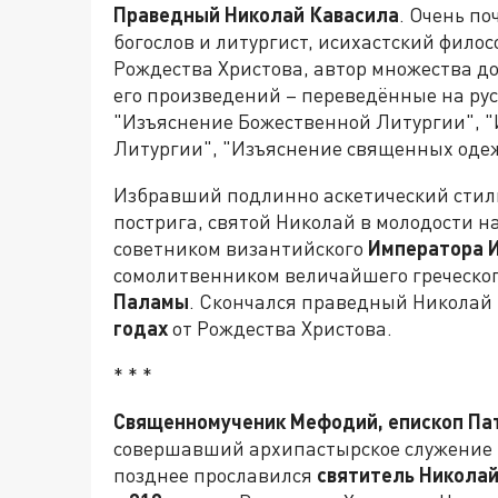
Праведный Николай Кавасила
. Очень п
богослов и литургист, исихастский фило
Рождества Христова, автор множества д
его произведений – переведённые на русс
"Изъяснение Божественной Литургии", 
Литургии", "Изъяснение священных одеж
Избравший подлинно аскетический стил
пострига, святой Николай в молодости н
советником византийского
Императора 
сомолитвенником величайшего греческого
Паламы
. Скончался праведный Николай
годах
от Рождества Христова.
* * *
Священномученик Мефодий, епископ Па
совершавший архипастырское служение в
позднее прославился
святитель Никола