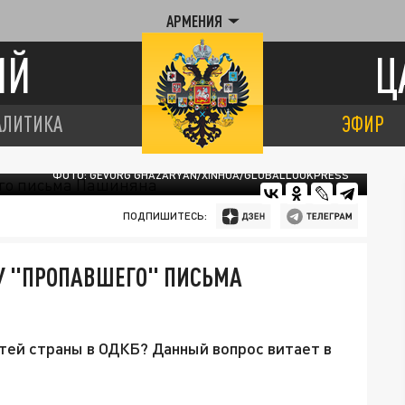
АРМЕНИЯ
ИЙ
Ц
АЛИТИКА
ЭФИР
ФОТО: GEVORG GHAZARYAN/XINHUA/GLOBALLOOKPRESS
ПОДПИШИТЕСЬ:
У "ПРОПАВШЕГО" ПИСЬМА
тей страны в ОДКБ? Данный вопрос витает в