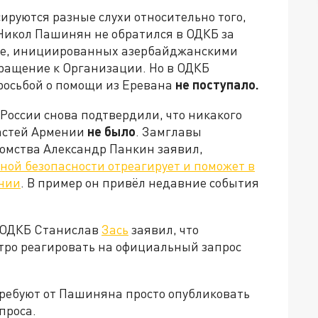
сируются разные слухи относительно того,
Никол Пашинян не обратился в ОДКБ за
це, инициированных азербайджанскими
бращение к Организации. Но в ОДКБ
просьбой о помощи из Еревана
не поступало.
 России снова подтвердили, что никакого
ластей Армении
не было
. Замглавы
омства Александр Панкин заявил,
ной безопасности отреагирует и поможет в
ении
. В пример он привёл недавние события
ь ОДКБ Станислав
Зась
заявил, что
стро реагировать на официальный запрос
ребуют от Пашиняна просто опубликовать
проса.