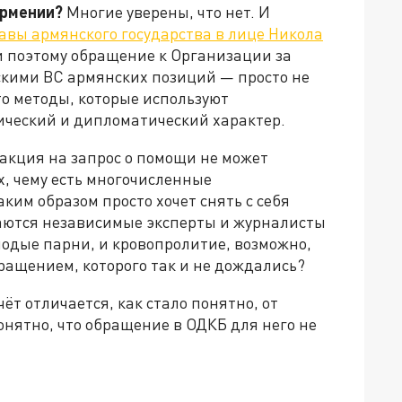
Армении?
Многие уверены, что нет. И
лавы армянского государства в лице Никола
 поэтому обращение к Организации за
кими ВС армянских позиций — просто не
то методы, которые используют
тический и дипломатический характер.
еакция на запрос о помощи не может
х, чему есть многочисленные
ким образом просто хочет снять с себя
аются независимые эксперты и журналисты
лодые парни, и кровопролитие, возможно,
ращением, которого так и не дождались?
ёт отличается, как стало понятно, от
понятно, что обращение в ОДКБ для него не