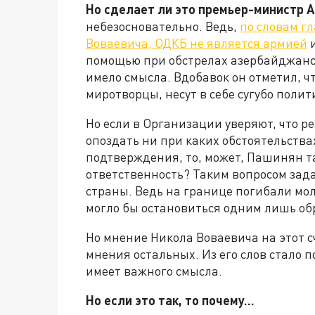
Но сделает ли это премьер-министр 
небезосновательно. Ведь,
по словам г
Воваевича, ОДКБ не является армией
и
помощью при обстрелах азербайджанс
имело смысла. Вдобавок он отметил, ч
миротворцы, несут в себе сугубо поли
Но если в Организации уверяют, что р
опоздать ни при каких обстоятельства
подтверждения, то, может, Пашинян та
ответственность? Таким вопросом зад
страны. Ведь на границе погибали мо
могло бы остановиться одним лишь об
Но мнение Никола Воваевича на этот сч
мнения остальных. Из его слов стало 
имеет важного смысла.
Но если это так, то почему…