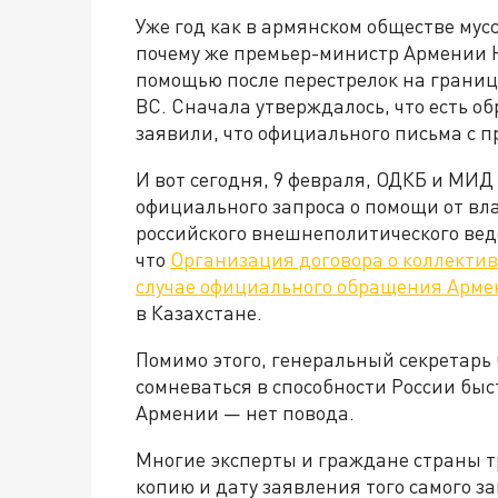
Уже год как в армянском обществе мус
почему же премьер-министр Армении 
помощью после перестрелок на грани
ВС. Сначала утверждалось, что есть о
заявили, что официального письма с 
И вот сегодня, 9 февраля, ОДКБ и МИД
официального запроса о помощи от в
российского внешнеполитического вед
что
Организация договора о коллектив
случае официального обращения Арм
в Казахстане.
Помимо этого, генеральный секретар
сомневаться в способности России бы
Армении — нет повода.
Многие эксперты и граждане страны т
копию и дату заявления того самого за