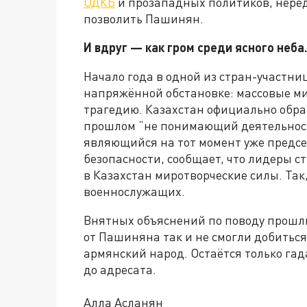
ОДКБ
и прозападных политиков, нередк
позволить Пашинян.
И вдруг — как гром среди ясного неба
Начало года в одной из стран-участн
напряжённой обстановке: массовые ми
трагедию. Казахстан официально обращ
прошлом “не понимающий деятельнос
являющийся на тот момент уже предс
безопасности, сообщает, что лидеры 
в Казахстан миротворческие силы. Так
военнослужащих.
Внятных объяснений по поводу прошл
от Пашиняна так и не смогли добитьс
армянский народ. Остаётся только гада
до адресата.
Алла Асланян