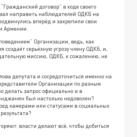
и “Гражданский договор” в ходе своего
вал направить наблюдателей ОДКБ на
родвинулись вперёд и закрепили свои
и Армении.
поведением” Организации, ведь, как
 создаёт серьёзную угрозу члену ОДКБ, и,
ательную миссию, ОДКБ, к сожалению, не
лова депутата и сосредоточиться именно на
 представители Организации по разным
о делать запрос официально и в
анджанян был настолько недоволен?
еред камерами или статусами в социальных
 результата?
оряют: власти делают всё, чтобы добиться