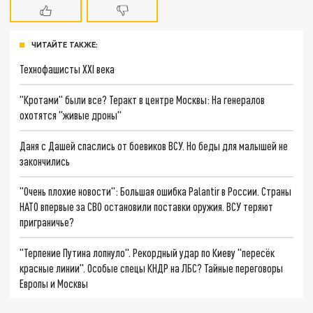
ЧИТАЙТЕ ТАКЖЕ:
Технофашисты XXI века
"Кротами" были все? Теракт в центре Москвы: На генералов
охотятся "живые дроны"
Даня с Дашей спаслись от боевиков ВСУ. Но беды для малышей не
закончились
"Очень плохие новости": Большая ошибка Palantir в России. Страны
НАТО впервые за СВО остановили поставки оружия. ВСУ теряют
приграничье?
"Терпение Путина лопнуло". Рекордный удар по Киеву "пересёк
красные линии". Особые спецы КНДР на ЛБС? Тайные переговоры
Европы и Москвы